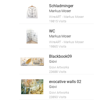
Schladminger
Markus Moser
WireART - Markus Moser
19815 Visits
WC
Markus Moser
WireART - Markus Moser
19865 Visits
Blackbook09
Giovi
Giovi Artworks
23688 Visits
evocative walls 02
Giovi
Giovi Artworks
23893 Visits