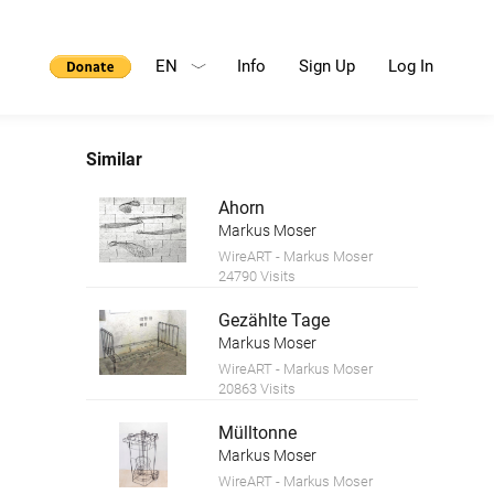
EN
Info
Sign Up
Log In
Similar
Ahorn
Markus Moser
WireART - Markus Moser
24790 Visits
Gezählte Tage
Markus Moser
WireART - Markus Moser
20863 Visits
Mülltonne
Markus Moser
WireART - Markus Moser