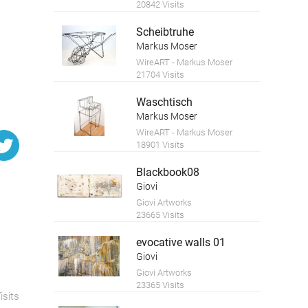
20842 Visits
Scheibtruhe
Markus Moser
WireART - Markus Moser
21704 Visits
Waschtisch
Markus Moser
WireART - Markus Moser
18901 Visits
Blackbook08
Giovi
Giovi Artworks
23665 Visits
evocative walls 01
Giovi
Giovi Artworks
23365 Visits
isits