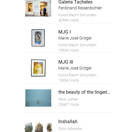
Galerie Tacheles
Ferdinand Reisenbichler
Kunst:Raum Gmunden
20594 Visits
MJG I
Marie José Gröger
Kunst:Raum Gmunden
19534 Visits
MJG III
Marie José Gröger
Kunst:Raum Gmunden
19054 Visits
the beauty of the lingering death 4
Nica Junker
20467 Visits
Inshallah
Giovi Artworks