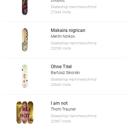
Skateshop Hammerschmid
27344 Visits
Makaira nigrican
Merlin Ninkov
Skateshop Hammerschmid
23239 Visits
Ohne Titel
Bartosz Sikorski
Skateshop Hammerschmid
22640 Visits
I am not
Thom Trauner
Skateshop Hammerschmid
22967 Visits