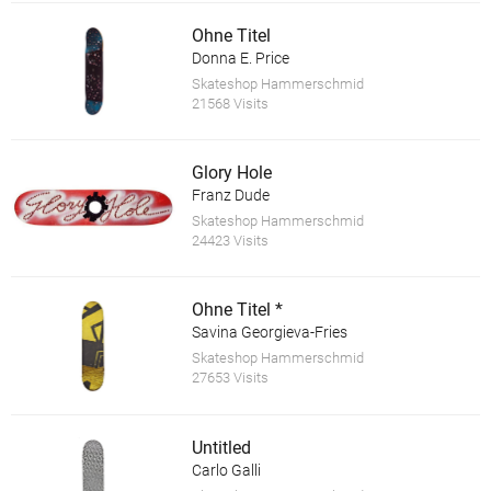
Ohne Titel
Donna E. Price
Skateshop Hammerschmid
21568 Visits
Glory Hole
Franz Dude
Skateshop Hammerschmid
24423 Visits
Ohne Titel *
Savina Georgieva-Fries
Skateshop Hammerschmid
27653 Visits
Untitled
Carlo Galli