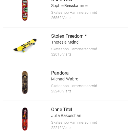
Sophie Beisskammer
Skateshop Hammerschmid
26862 Visits
Stolen Freedom *
Theresia Meindl
Skateshop Hammerschmid
32015 Visits
Pandora
Michael Wabro
Skateshop Hammerschmid
23240 Visits
Ohne Titel
Julia Rakuschan
Skateshop Hammerschmid
22212 Visits