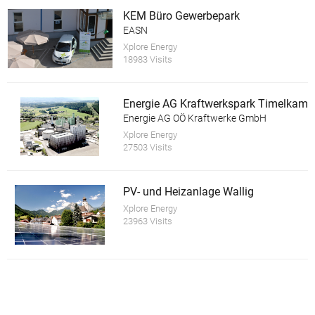
KEM Büro Gewerbepark
EASN
Xplore Energy
18983 Visits
Energie AG Kraftwerkspark Timelkam
Energie AG OÖ Kraftwerke GmbH
Xplore Energy
27503 Visits
PV- und Heizanlage Wallig
Xplore Energy
23963 Visits