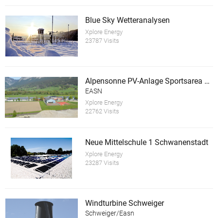
Blue Sky Wetteranalysen
Xplore Energy
23787 Visits
Alpensonne PV-Anlage Sportsarea Grimming
EASN
Xplore Energy
22762 Visits
Neue Mittelschule 1 Schwanenstadt
Xplore Energy
23287 Visits
Windturbine Schweiger
Schweiger/Easn