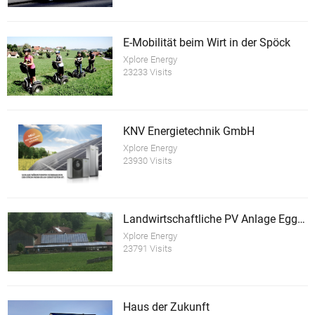
E-Mobilität beim Wirt in der Spöck
Xplore Energy
23233 Visits
KNV Energietechnik GmbH
Xplore Energy
23930 Visits
Landwirtschaftliche PV Anlage Eggmaier
Xplore Energy
23791 Visits
Haus der Zukunft