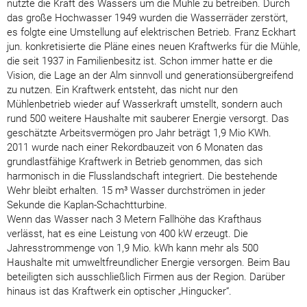
nutzte die Kraft des Wassers um die Mühle zu betreiben. Durch
das große Hochwasser 1949 wurden die Wasserräder zerstört,
es folgte eine Umstellung auf elektrischen Betrieb. Franz Eckhart
jun. konkretisierte die Pläne eines neuen Kraftwerks für die Mühle,
die seit 1937 in Familienbesitz ist. Schon immer hatte er die
Vision, die Lage an der Alm sinnvoll und generationsübergreifend
zu nutzen. Ein Kraftwerk entsteht, das nicht nur den
Mühlenbetrieb wieder auf Wasserkraft umstellt, sondern auch
rund 500 weitere Haushalte mit sauberer Energie versorgt. Das
geschätzte Arbeitsvermögen pro Jahr beträgt 1,9 Mio KWh.
2011 wurde nach einer Rekordbauzeit von 6 Monaten das
grundlastfähige Kraftwerk in Betrieb genommen, das sich
harmonisch in die Flusslandschaft integriert. Die bestehende
Wehr bleibt erhalten. 15 m³ Wasser durchströmen in jeder
Sekunde die Kaplan-Schachtturbine.
Wenn das Wasser nach 3 Metern Fallhöhe das Krafthaus
verlässt, hat es eine Leistung von 400 kW erzeugt. Die
Jahresstrommenge von 1,9 Mio. kWh kann mehr als 500
Haushalte mit umweltfreundlicher Energie versorgen. Beim Bau
beteiligten sich ausschließlich Firmen aus der Region. Darüber
hinaus ist das Kraftwerk ein optischer „Hingucker“.