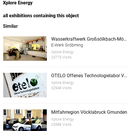
Xplore Energy
all exhibitions containing this object
Similar
Wasserkraftwerk Großsölkbach-Mössna mit E-Ladestation
E-Werk Gröbming
Xplore Energy
23773 Visits
OTELO Offenes Technologielabor Vöcklabruck
Xplore Energy
22948 Visits
Mitfahrregion Vöcklabruck Gmunden
Xplore Energy
23586 Visits