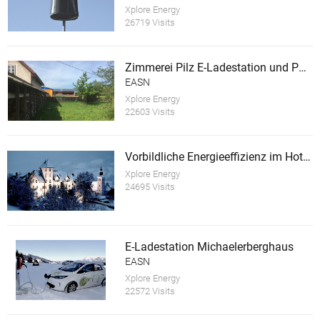
Xplore Energy
26719 Visits
Zimmerei Pilz E-Ladestation und PV Anlage
EASN
Xplore Energy
22603 Visits
Vorbildliche Energieeffizienz im Hotel Schloss Thannegg
Xplore Energy
24695 Visits
E-Ladestation Michaelerberghaus
EASN
Xplore Energy
22572 Visits