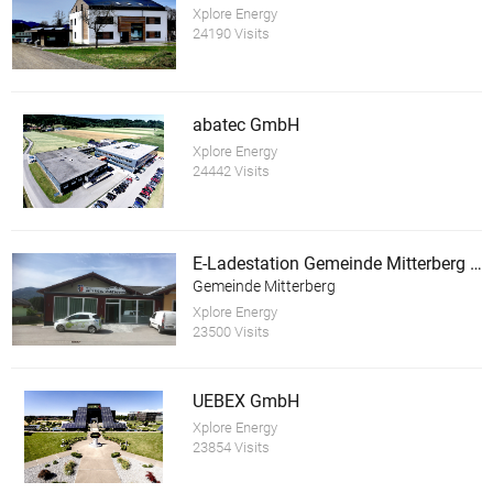
Xplore Energy
24190 Visits
abatec GmbH
Xplore Energy
24442 Visits
E-Ladestation Gemeinde Mitterberg St.Martin
Gemeinde Mitterberg
Xplore Energy
23500 Visits
UEBEX GmbH
Xplore Energy
23854 Visits