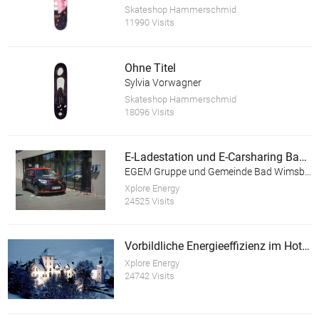
Skateshop Hammerschmid
11990 Visits
Ohne Titel
Sylvia Vorwagner
Skateshop Hammerschmid
18096 Visits
E-Ladestation und E-Carsharing Bad Wimsbach-Neydharting
EGEM Gruppe und Gemeinde Bad Wimsbach-Neydharting
Xplore Energy
24525 Visits
Vorbildliche Energieeffizienz im Hotel Schloss Thannegg
Xplore Energy
24742 Visits