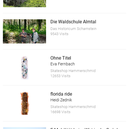
Die Waldschule Almtal
Das Historicum Scharnstein
9543 Visits
Ohne Titel
Eva Fernbach
Skateshop Hammerschmid
12653 Visits
florida ride
Heidi Zednik
Skateshop Hammerschmid
16698 Visits