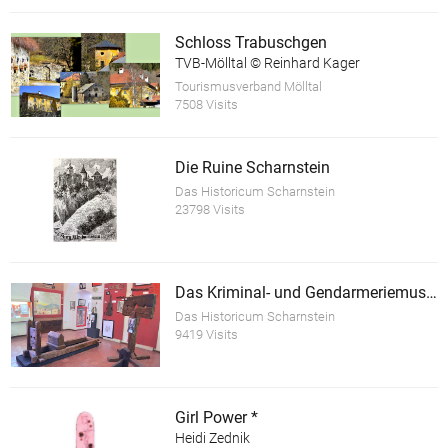
Schloss Trabuschgen
TVB-Mölltal © Reinhard Kager
Tourismusverband Mölltal
7508 Visits
Die Ruine Scharnstein
Das Historicum Scharnstein
23798 Visits
Das Kriminal- und Gendarmeriemuseum im Schloss Scharnstein
Das Historicum Scharnstein
9419 Visits
Girl Power *
Heidi Zednik