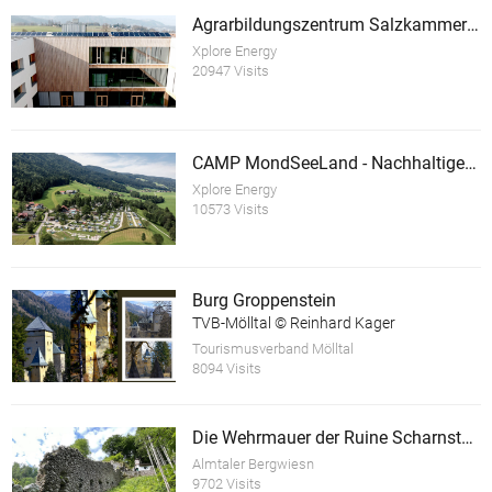
Agrarbildungszentrum Salzkammergut
Xplore Energy
20947 Visits
CAMP MondSeeLand - Nachhaltiger Tourismusbetrieb
Xplore Energy
10573 Visits
Burg Groppenstein
TVB-Mölltal © Reinhard Kager
Tourismusverband Mölltal
8094 Visits
Die Wehrmauer der Ruine Scharnstein
Almtaler Bergwiesn
9702 Visits