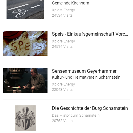
Gemeinde Kirchham
Xplore Energy
24534 Visits
Speis - Einkaufsgemeinschaft Vorchdorf
Xplore Energy
24514 Visits
Sensenmuseum Geyerhammer
Kultur- und Heimatverein Scharnstein
Xplore Energy
22043 Visits
Die Geschichte der Burg Scharnstein
Das Historicum Scharnstein
20762 Visits