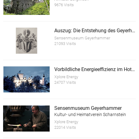
9676 Visits
Auszug: Die Entstehung des Geyerhammer
Sensenmuseum Geyerhammer
21093 Visits
Vorbildliche Energieeffizienz im Hotel Schloss Thannegg
Xplore Energy
24707 Visits
Sensenmuseum Geyerhammer
Kultur- und Heimatverein Scharnstein
Xplore Energy
22014 Visits