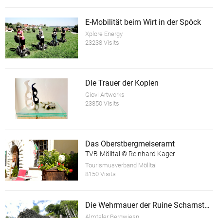
E-Mobilität beim Wirt in der Spöck
Xplore Energy
23238 Visits
Die Trauer der Kopien
Giovi Artworks
23850 Visits
Das Oberstbergmeiseramt
TVB-Mölltal © Reinhard Kager
Tourismusverband Mölltal
8150 Visits
Die Wehrmauer der Ruine Scharnstein
Almtaler Bergwiesn