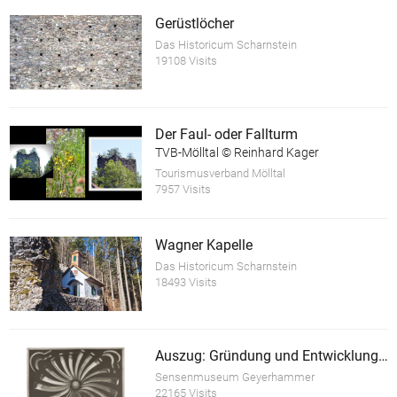
Gerüstlöcher
Das Historicum Scharnstein
19108 Visits
Der Faul- oder Fallturm
TVB-Mölltal © Reinhard Kager
Tourismusverband Mölltal
7957 Visits
Wagner Kapelle
Das Historicum Scharnstein
18493 Visits
Auszug: Gründung und Entwicklung der Sensenfabrik Redtenbacher
Sensenmuseum Geyerhammer
22165 Visits