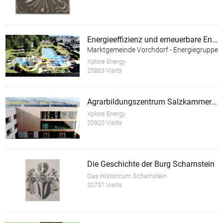
Energieeffizienz und erneuerbare Energie im Almtalbad Vorchdorf
Marktgemeinde Vorchdorf - Energiegruppe
Xplore Energy
25863 Visits
Agrarbildungszentrum Salzkammergut
Xplore Energy
20920 Visits
Die Geschichte der Burg Scharnstein
Das Historicum Scharnstein
20737 Visits