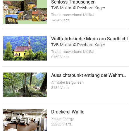
Schloss Trabuschgen
TVB-Mölltal © Reinhard Kager
Tourismusverband Mölltal
7494 Visits
Wallfahrtskirche Maria am Sandbichl
TVB-Mölltal © Reinhard Kager
Tourismusverband Mölltal
8160 Visits
Aussichtspunkt entlang der Wehrmauer der Ruine Scharnstein
Almtaler Bergwiesn
8184 Visits
Druckerei Wallig
Xplore Energy
22238 Visits