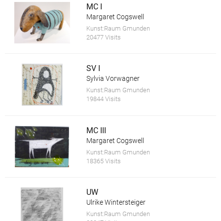
MC I
Margaret Cogswell
Kunst:Raum Gmunden
20477 Visits
SV I
Sylvia Vorwagner
Kunst:Raum Gmunden
19844 Visits
MC III
Margaret Cogswell
Kunst:Raum Gmunden
18365 Visits
UW
Ulrike Wintersteiger
Kunst:Raum Gmunden