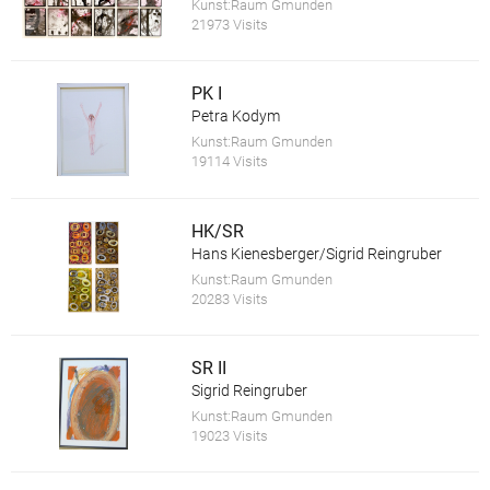
Kunst:Raum Gmunden
21973 Visits
PK I
Petra Kodym
Kunst:Raum Gmunden
19114 Visits
HK/SR
Hans Kienesberger/Sigrid Reingruber
Kunst:Raum Gmunden
20283 Visits
SR II
Sigrid Reingruber
Kunst:Raum Gmunden
19023 Visits