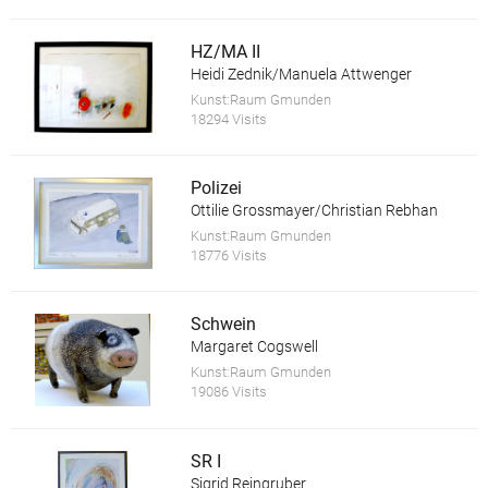
HZ/MA II
Heidi Zednik/Manuela Attwenger
Kunst:Raum Gmunden
18294 Visits
Polizei
Ottilie Grossmayer/Christian Rebhan
Kunst:Raum Gmunden
18776 Visits
Schwein
Margaret Cogswell
Kunst:Raum Gmunden
19086 Visits
SR I
Sigrid Reingruber