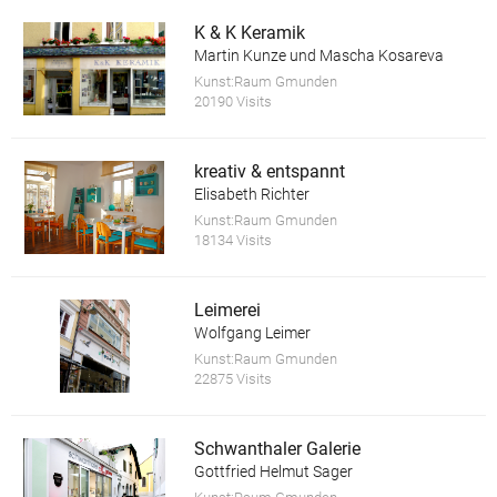
K & K Keramik
Martin Kunze und Mascha Kosareva
Kunst:Raum Gmunden
20190 Visits
kreativ & entspannt
Elisabeth Richter
Kunst:Raum Gmunden
18134 Visits
Leimerei
Wolfgang Leimer
Kunst:Raum Gmunden
22875 Visits
Schwanthaler Galerie
Gottfried Helmut Sager