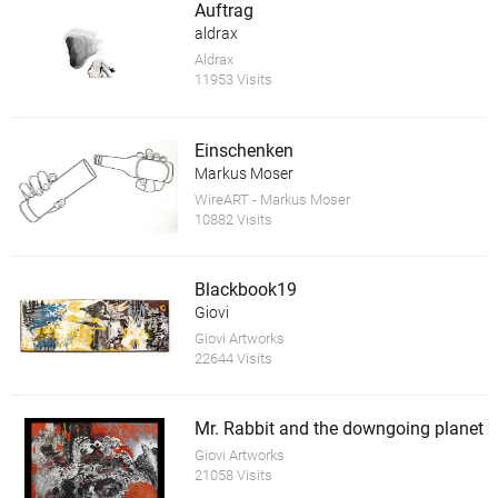
Auftrag
aldrax
Aldrax
11953 Visits
Einschenken
Markus Moser
WireART - Markus Moser
10882 Visits
Blackbook19
Giovi
Giovi Artworks
22644 Visits
Mr. Rabbit and the downgoing planet
Giovi Artworks
21058 Visits