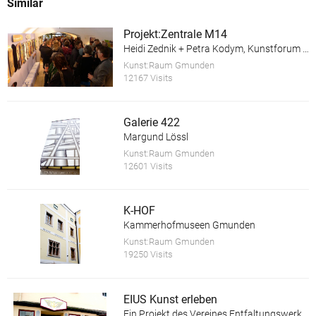
Similar
Projekt:Zentrale M14
Heidi Zednik + Petra Kodym, Kunstforum Salzkammergut
Kunst:Raum Gmunden
12167 Visits
Galerie 422
Margund Lössl
Kunst:Raum Gmunden
12601 Visits
K-HOF
Kammerhofmuseen Gmunden
Kunst:Raum Gmunden
19250 Visits
EIUS Kunst erleben
Ein Projekt des Vereines Entfaltungswerkstatt