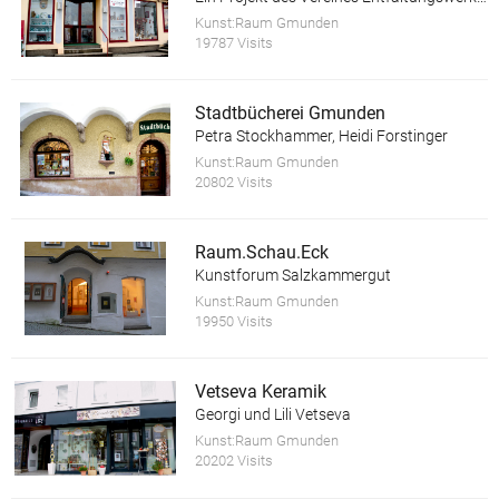
Kunst:Raum Gmunden
19787 Visits
Stadtbücherei Gmunden
Petra Stockhammer, Heidi Forstinger
Kunst:Raum Gmunden
20802 Visits
Raum.Schau.Eck
Kunstforum Salzkammergut
Kunst:Raum Gmunden
19950 Visits
Vetseva Keramik
Georgi und Lili Vetseva
Kunst:Raum Gmunden
20202 Visits