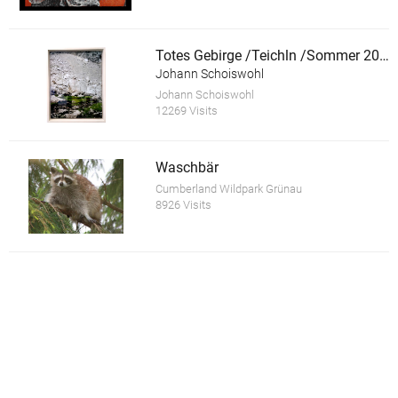
Totes Gebirge /Teichln /Sommer 2010
Johann Schoiswohl
Johann Schoiswohl
12269 Visits
Waschbär
Cumberland Wildpark Grünau
8926 Visits