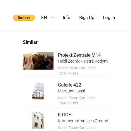
EN
Info
Sign Up
Log In
Similar
Projekt:Zentrale M14
Heidi Zednik + Petra Kodym, Kunstforum Salzkammergut
Kunst:Raum Gmunden
12167 Visits
Galerie 422
Margund Lössl
Kunst:Raum Gmunden
12601 Visits
K-HOF
Kammerhofmuseen Gmunden
Kunst:Raum Gmunden