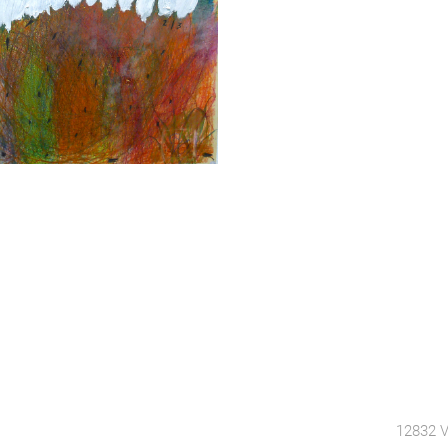
12832 V