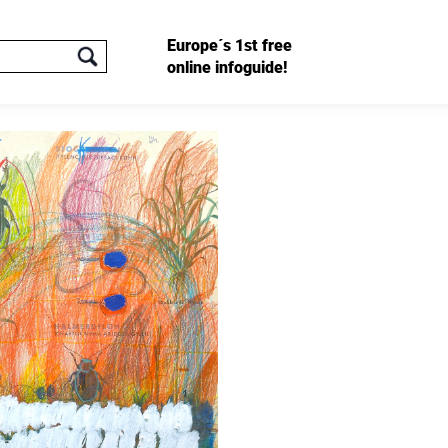
Europe´s 1st free
online infoguide!