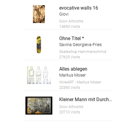
evocative walls 16
Giovi
Giovi Artworks
14693 Visits
Ohne Titel *
Savina Georgieva-Fries
Skateshop Hammerschmid
27625 Visits
Alles ablegen
Markus Moser
WireART - Markus Moser
20393 Visits
Kleiner Mann mit Durchblick
Giovi Artworks
20710 Visits