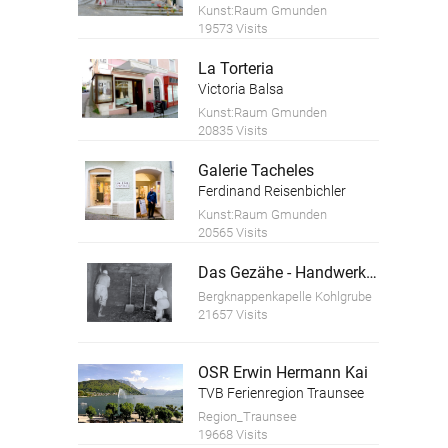
Kunst:Raum Gmunden
19573 Visits
La Torteria
Victoria Balsa
Kunst:Raum Gmunden
20835 Visits
Galerie Tacheles
Ferdinand Reisenbichler
Kunst:Raum Gmunden
20565 Visits
Das Gezähe - Handwerkzeuge des Bergmannes
Bergknappenkapelle Kohlgrube
21657 Visits
OSR Erwin Hermann Kai
TVB Ferienregion Traunsee
Region_Traunsee
19668 Visits