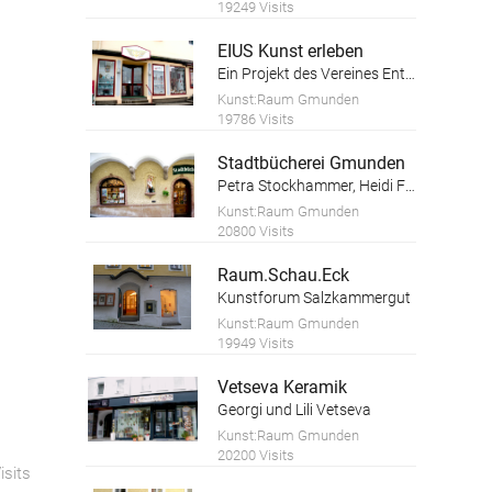
19249 Visits
EIUS Kunst erleben
Ein Projekt des Vereines Entfaltungswerkstatt
Kunst:Raum Gmunden
19786 Visits
Stadtbücherei Gmunden
Petra Stockhammer, Heidi Forstinger
Kunst:Raum Gmunden
20800 Visits
Raum.Schau.Eck
Kunstforum Salzkammergut
Kunst:Raum Gmunden
19949 Visits
Vetseva Keramik
Georgi und Lili Vetseva
Kunst:Raum Gmunden
20200 Visits
isits