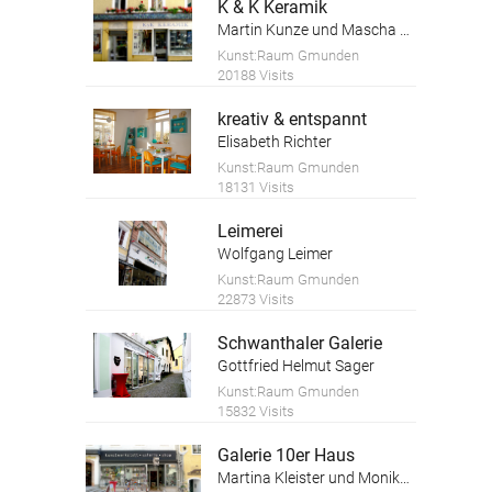
K & K Keramik
Martin Kunze und Mascha Kosareva
Kunst:Raum Gmunden
20188 Visits
kreativ & entspannt
Elisabeth Richter
Kunst:Raum Gmunden
18131 Visits
Leimerei
Wolfgang Leimer
Kunst:Raum Gmunden
22873 Visits
Schwanthaler Galerie
Gottfried Helmut Sager
Kunst:Raum Gmunden
15832 Visits
Galerie 10er Haus
Martina Kleister und Monika Schwaiger