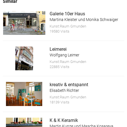
Similar
Galerie 10er Haus
Martina Kleister und Monika Schwaiger
Kunst:Raum Gmunden
19580 Visits
Leimerei
Wolfgang Leimer
Kunst:Raum Gmunden
22885 Visits
kreativ & entspannt
Elisabeth Richter
Kunst:Raum Gmunden
18139 Visits
K & K Keramik
Martin Kunze und Mascha Kosareva