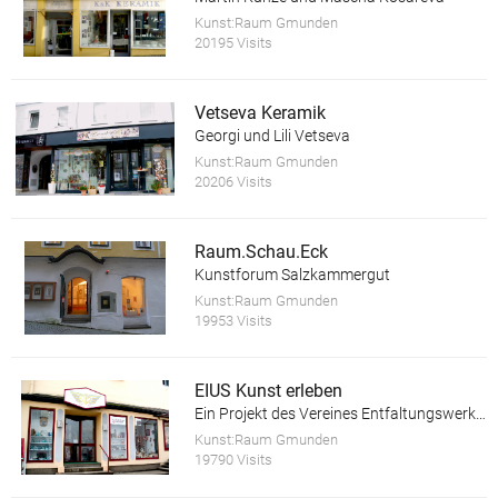
Kunst:Raum Gmunden
20195 Visits
Vetseva Keramik
Georgi und Lili Vetseva
Kunst:Raum Gmunden
20206 Visits
Raum.Schau.Eck
Kunstforum Salzkammergut
Kunst:Raum Gmunden
19953 Visits
EIUS Kunst erleben
Ein Projekt des Vereines Entfaltungswerkstatt
Kunst:Raum Gmunden
19790 Visits