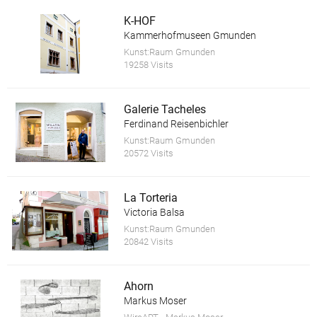
K-HOF
Kammerhofmuseen Gmunden
Kunst:Raum Gmunden
19258 Visits
Galerie Tacheles
Ferdinand Reisenbichler
Kunst:Raum Gmunden
20572 Visits
La Torteria
Victoria Balsa
Kunst:Raum Gmunden
20842 Visits
Ahorn
Markus Moser