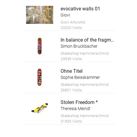
evocative walls 01
Giovi
Giovi Artworks
23320 Visits
In balance of the fragment
Simon Bruckbacher
Skateshop Hammerschmid
23939 Visits
Ohne Titel
Sophie Beisskammer
Skateshop Hammerschmid
26801 Visits
Stolen Freedom *
Theresia Meindl
Skateshop Hammerschmid
31935 Visits