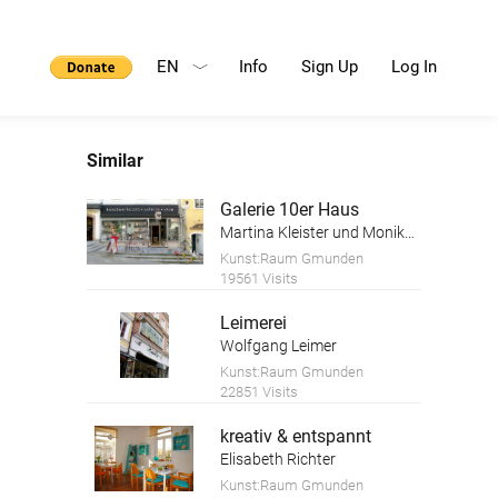
EN
Info
Sign Up
Log In
Similar
Galerie 10er Haus
Martina Kleister und Monika Schwaiger
Kunst:Raum Gmunden
19561 Visits
Leimerei
Wolfgang Leimer
Kunst:Raum Gmunden
22851 Visits
kreativ & entspannt
Elisabeth Richter
Kunst:Raum Gmunden