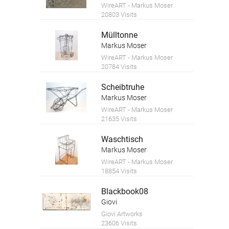
WireART - Markus Moser
20803 Visits
Mülltonne
Markus Moser
WireART - Markus Moser
20784 Visits
Scheibtruhe
Markus Moser
WireART - Markus Moser
21635 Visits
Waschtisch
Markus Moser
WireART - Markus Moser
18854 Visits
Blackbook08
Giovi
Giovi Artworks
23606 Visits