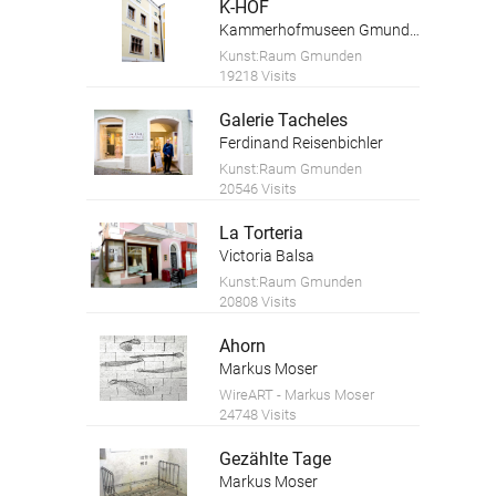
K-HOF
Kammerhofmuseen Gmunden
Kunst:Raum Gmunden
19218 Visits
Galerie Tacheles
Ferdinand Reisenbichler
Kunst:Raum Gmunden
20546 Visits
La Torteria
Victoria Balsa
Kunst:Raum Gmunden
20808 Visits
Ahorn
Markus Moser
WireART - Markus Moser
24748 Visits
Gezählte Tage
Markus Moser