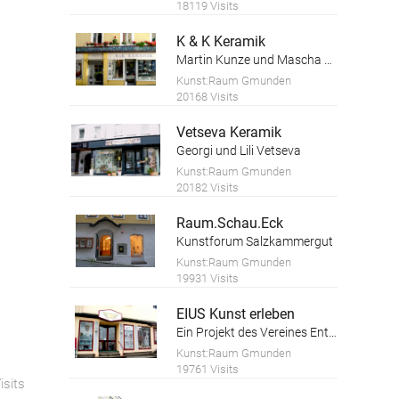
18119 Visits
K & K Keramik
Martin Kunze und Mascha Kosareva
Kunst:Raum Gmunden
20168 Visits
Vetseva Keramik
Georgi und Lili Vetseva
Kunst:Raum Gmunden
20182 Visits
Raum.Schau.Eck
Kunstforum Salzkammergut
Kunst:Raum Gmunden
19931 Visits
EIUS Kunst erleben
Ein Projekt des Vereines Entfaltungswerkstatt
Kunst:Raum Gmunden
19761 Visits
isits