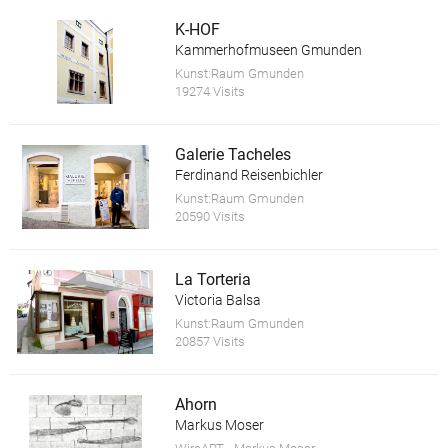
K-HOF
Kammerhofmuseen Gmunden
Kunst:Raum Gmunden
19274 Visits
Galerie Tacheles
Ferdinand Reisenbichler
Kunst:Raum Gmunden
20590 Visits
La Torteria
Victoria Balsa
Kunst:Raum Gmunden
20857 Visits
Ahorn
Markus Moser