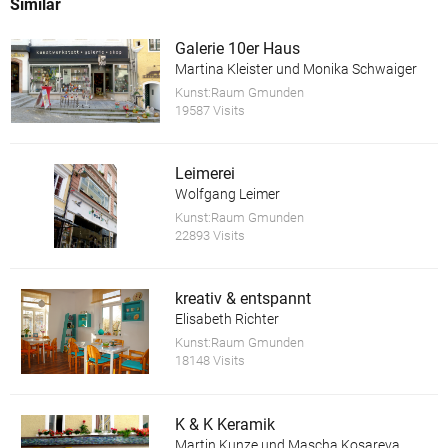
Similar
Galerie 10er Haus
Martina Kleister und Monika Schwaiger
Kunst:Raum Gmunden
19587 Visits
Leimerei
Wolfgang Leimer
Kunst:Raum Gmunden
22893 Visits
kreativ & entspannt
Elisabeth Richter
Kunst:Raum Gmunden
18148 Visits
K & K Keramik
Martin Kunze und Mascha Kosareva