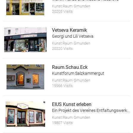
Kunst:Raum Gmunden
20205 Visits
Vetseva Keramik
Georgi und Lili Vetseva
Kunst:Raum Gmunden
20220 Visits
Raum.Schau.Eck
Kunstforum Salzkammergut
Kunst:Raum Gmunden
19966 Visits
EIUS Kunst erleben
Ein Projekt des Vereines Entfaltungswerkstatt
Kunst:Raum Gmunden
19807 Visits