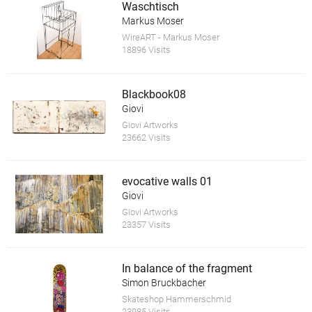
Waschtisch
Markus Moser
WireART - Markus Moser
18896 Visits
Blackbook08
Giovi
Giovi Artworks
23662 Visits
evocative walls 01
Giovi
Giovi Artworks
23357 Visits
In balance of the fragment
Simon Bruckbacher
Skateshop Hammerschmid
23985 Visits