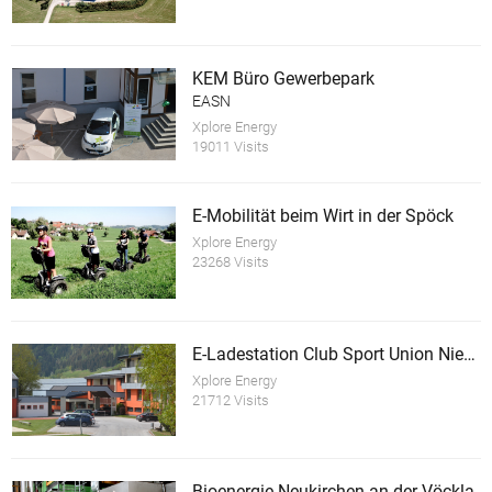
KEM Büro Gewerbepark
EASN
Xplore Energy
19011 Visits
E-Mobilität beim Wirt in der Spöck
Xplore Energy
23268 Visits
E-Ladestation Club Sport Union Niederöblarn
Xplore Energy
21712 Visits
Bioenergie Neukirchen an der Vöckla