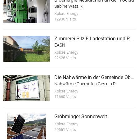
Sabine Watzlik
Xplore Energy
12936 Visits
Zimmerei Pilz E-Ladestation und PV Anlage
EASN
Xplore Energy
22626 Visits
Die Nahwärme in der Gemeinde Oberhofen am Irrsee
Nahwärme Oberhofen Ges.n.b.R.
Xplore Energy
11660 Visits
Gröbminger Sonnenwelt
Xplore Energy
20661 Visits