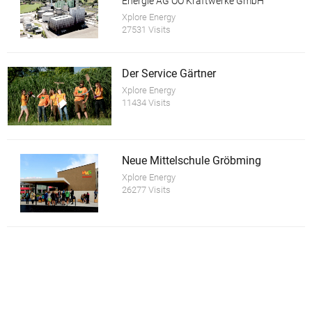
Energie AG OÖ Kraftwerke GmbH
Xplore Energy
27531 Visits
Der Service Gärtner
Xplore Energy
11434 Visits
Neue Mittelschule Gröbming
Xplore Energy
26277 Visits