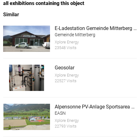
all exhibitions containing this object
Similar
E-Ladestation Gemeinde Mitterberg St.Martin
Gemeinde Mitterberg
Xplore Energy
23548 Visits
Geosolar
Xplore Energy
22527 Visits
Alpensonne PV-Anlage Sportsarea Grimming
EASN
Xplore Energy
22793 Visits