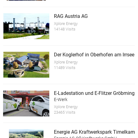
RAG Austria AG
Xplore Energy
14148 Visits
Der Koglerhof in Oberhofen am Irrsee
Xplore Energy
11489 Visits
E-Ladestation und E-Flitzer Gröbming
E-Werk
Xplore Energy
23465 Visits
Energie AG Kraftwerkspark Timelkam