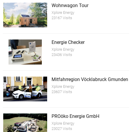
Wohnwagon Tour
Xplore Energy
23167 Visits
Energie Checker
Xplore Energy
23436 Visits
Mitfahrregion Vöcklabruck Gmunden
Xplore Energy
23607 Visits
PROöko Energie GmbH
Xplore Energy
23027 Visits