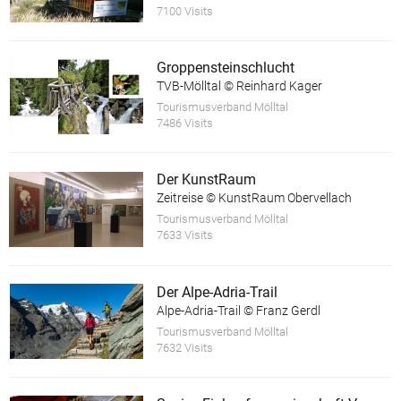
7100 Visits
Groppensteinschlucht
TVB-Mölltal © Reinhard Kager
Tourismusverband Mölltal
7486 Visits
Der KunstRaum
Zeitreise © KunstRaum Obervellach
Tourismusverband Mölltal
7633 Visits
Der Alpe-Adria-Trail
Alpe-Adria-Trail © Franz Gerdl
Tourismusverband Mölltal
7632 Visits