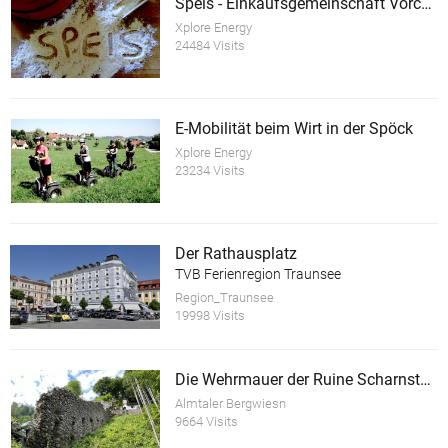
Speis - Einkaufsgemeinschaft Vorchdorf
Xplore Energy
24484 Visits
E-Mobilität beim Wirt in der Spöck
Xplore Energy
23234 Visits
Der Rathausplatz
TVB Ferienregion Traunsee
Region_Traunsee
19998 Visits
Die Wehrmauer der Ruine Scharnstein
Almtaler Bergwiesn
9664 Visits