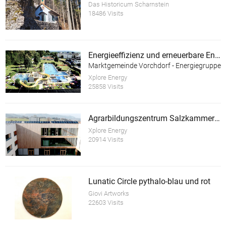
Das Historicum Scharnstein
18486 Visits
Energieeffizienz und erneuerbare Energie im Almtalbad Vorchdorf
Marktgemeinde Vorchdorf - Energiegruppe
Xplore Energy
25858 Visits
Agrarbildungszentrum Salzkammergut
Xplore Energy
20914 Visits
Lunatic Circle pythalo-blau und rot
Giovi Artworks
22603 Visits