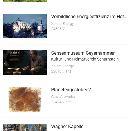
Vorbildliche Energieeffizienz im Hotel Schloss Thannegg
Xplore Energy
24696 Visits
Sensenmuseum Geyerhammer
Kultur- und Heimatverein Scharnstein
Xplore Energy
22010 Visits
Planetengestöber 2
Giovi Artworks
23424 Visits
Wagner Kapelle