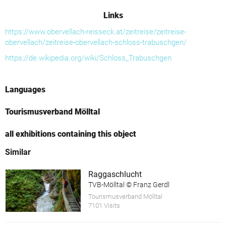
Links
https://www.obervellach-reisseck.at/zeitreise/zeitreise-
obervellach/zeitreise-obervellach-schloss-trabuschgen/
https://de.wikipedia.org/wiki/Schloss_Trabuschgen
Languages
Tourismusverband Mölltal
all exhibitions containing this object
Similar
Raggaschlucht
TVB-Mölltal © Franz Gerdl
Tourismusverband Mölltal
7101 Visits