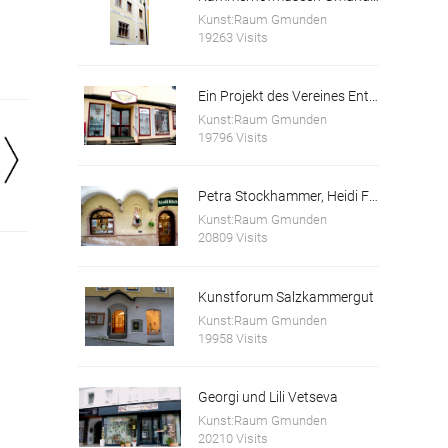
Kunst:Raum Gmunden
19263 Visits
Ein Projekt des Vereines Entfaltungswerkstatt
Kunst:Raum Gmunden
19796 Visits
Petra Stockhammer, Heidi Forstinger
Kunst:Raum Gmunden
20809 Visits
Kunstforum Salzkammergut
Kunst:Raum Gmunden
19958 Visits
Georgi und Lili Vetseva
Kunst:Raum Gmunden
20210 Visits