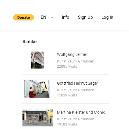
EN
Info
Sign Up
Log In
Similar
Wolfgang Leimer
Kunst:Raum Gmunden
22885 Visits
Gottfried Helmut Sager
Kunst:Raum Gmunden
15839 Visits
Martina Kleister und Monika Schwaiger
Kunst:Raum Gmunden
19583 Visits