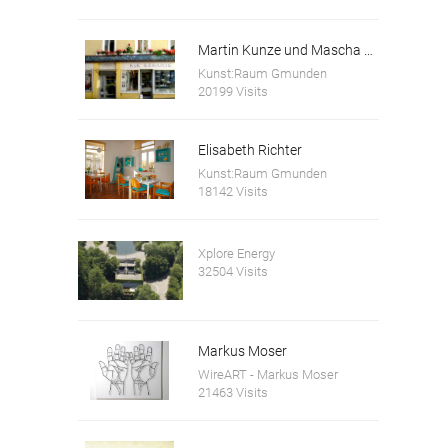
Martin Kunze und Mascha Kosareva
Kunst:Raum Gmunden
20199 Visits
Elisabeth Richter
Kunst:Raum Gmunden
18142 Visits
Xplore Energy
32504 Visits
Markus Moser
WireART - Markus Moser
21463 Visits