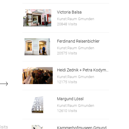
Victoria Balsa
Kunst:Raum Gmunden
20848 Visits
Ferdinand Reisenbichler
Kunst:Raum Gmunden
20575 Visits
Heidi Zednik + Petra Kodym, Kunstforum Salzkammergut
Kunst:Raum Gmunden
12175 Visits
Margund Lössl
Kunst:Raum Gmunden
12610 Visits
isits
Kammerhofmuseen Gmunden