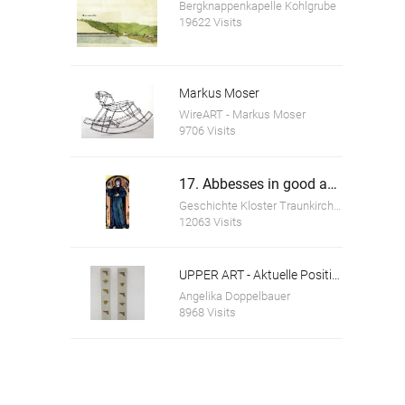
Bergknappenkapelle Kohlgrube
19622 Visits
Markus Moser
WireART - Markus Moser
9706 Visits
17. Abbesses in good and bad times
Geschichte Kloster Traunkirchen
12063 Visits
UPPER ART - Aktuelle Positionen aus Oberösterreich. Ausstellung in der Galerie im Granitmuseum Schärding
Angelika Doppelbauer
8968 Visits