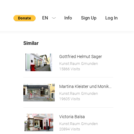
EN
Info
Sign Up
Log In
Similar
Gottfried Helmut Sager
Kunst:Raum Gmunden
15866 Visits
Martina Kleister und Monika Schwaiger
Kunst:Raum Gmunden
19605 Visits
Victoria Balsa
Kunst:Raum Gmunden
20894 Visits