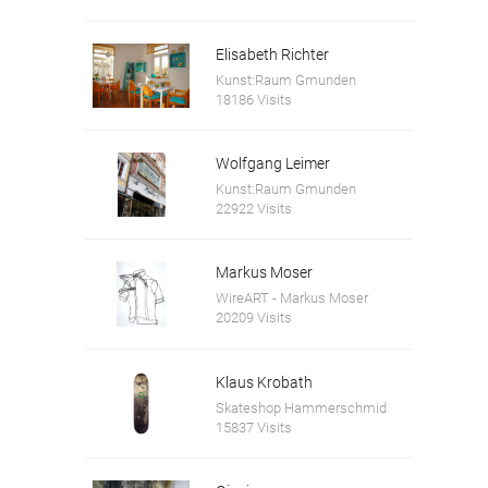
Elisabeth Richter
Kunst:Raum Gmunden
18186 Visits
Wolfgang Leimer
Kunst:Raum Gmunden
22922 Visits
Markus Moser
WireART - Markus Moser
20209 Visits
Klaus Krobath
Skateshop Hammerschmid
15837 Visits