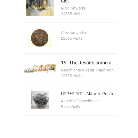
Giovi
Giovi Artworks
24385 Visits
Giovi Artworks
22665 Visits
19. The Jesuits come and go
Geschichte Kloster Traunkirchen
12878 Visits
UPPER ART - Aktuelle Positionen aus Oberösterreich. Ausstellung in der Galerie im Granitmuseum Schärding
Angelika Doppelbauer
9759 Visits