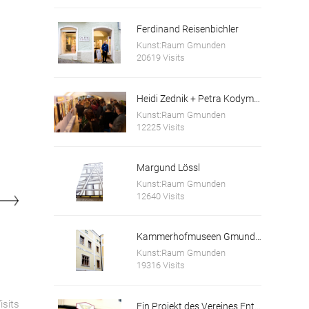
Ferdinand Reisenbichler
Kunst:Raum Gmunden
20619 Visits
Heidi Zednik + Petra Kodym, Kunstforum Salzkammergut
Kunst:Raum Gmunden
12225 Visits
Margund Lössl
Kunst:Raum Gmunden
12640 Visits
Kammerhofmuseen Gmunden
Kunst:Raum Gmunden
19316 Visits
isits
Ein Projekt des Vereines Entfaltungswerkstatt