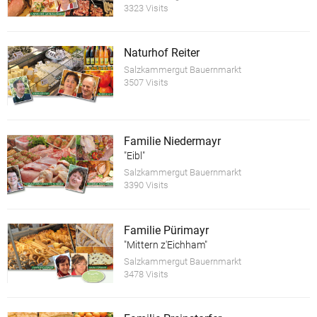
3323 Visits
Naturhof Reiter
Salzkammergut Bauernmarkt
3507 Visits
Familie Niedermayr
"Eibl"
Salzkammergut Bauernmarkt
3390 Visits
Familie Pürimayr
"Mittern z'Eichham"
Salzkammergut Bauernmarkt
3478 Visits