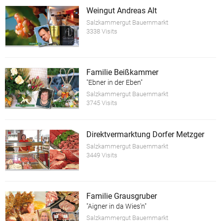
Weingut Andreas Alt
Salzkammergut Bauernmarkt
3338 Visits
Familie Beißkammer
"Ebner in der Eben"
Salzkammergut Bauernmarkt
3745 Visits
Direktvermarktung Dorfer Metzger
Salzkammergut Bauernmarkt
3449 Visits
Familie Grausgruber
"Aigner in da Wies'n"
Salzkammergut Bauernmarkt