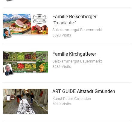
Familie Reisenberger
"Troadlaufer"
Salzkammergut Bauernmarkt
3393 Visits
Familie Kirchgatterer
Salzkammergut Bauernmarkt
3281 Visits
ART GUIDE Altstadt Gmunden
Kunst:Raum Gmunden
5919 Visits