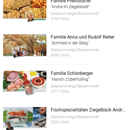
Familie Preinstorfer
"Andrä im Ziegelstadl"
Salzkammergut Bauernmarkt
3755 Visits
Familie Anna und Rudolf Reiter
"Schmied in der Steig"
Salzkammergut Bauernmarkt
3606 Visits
Familie Schönberger
"Hans'n z'Überhülling"
Salzkammergut Bauernmarkt
3317 Visits
Fischspezialitäten Ziegelbäck Andreas
Salzkammergut Bauernmarkt
3232 Visits