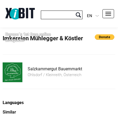
Toggl
EN
navig
Europe´s 1st free online
Imkereien Mühlegger & Köstler
infoguide!
Salzkammergut Bauernmarkt
Ohlsdorf / Kleinreith, Österreich
Languages
Similar