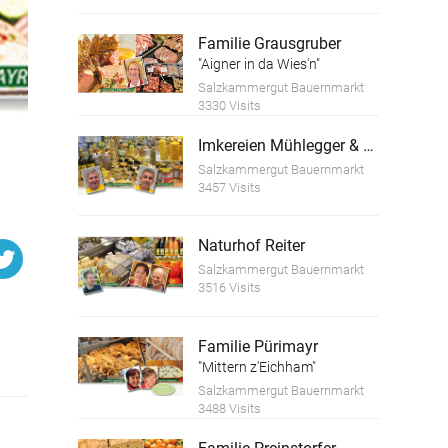
Familie Grausgruber
"Aigner in da Wies'n"
Salzkammergut Bauernmarkt
3330 Visits
Imkereien Mühlegger & Köstler
Salzkammergut Bauernmarkt
3457 Visits
Naturhof Reiter
Salzkammergut Bauernmarkt
3516 Visits
Familie Pürimayr
"Mittern z'Eichham"
Salzkammergut Bauernmarkt
3488 Visits