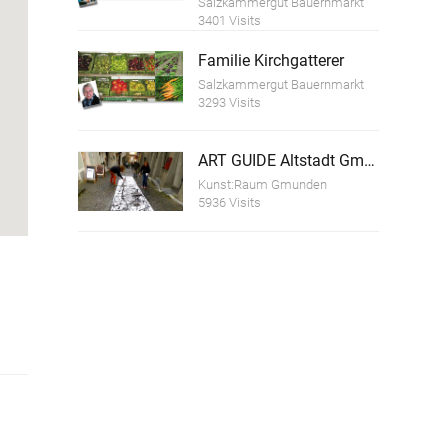
Salzkammergut Bauernmarkt
3401 Visits
Familie Kirchgatterer
Salzkammergut Bauernmarkt
3293 Visits
ART GUIDE Altstadt Gmunden
Kunst:Raum Gmunden
5936 Visits