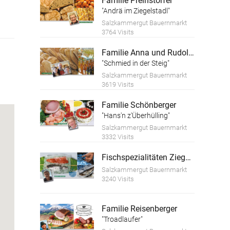
Familie Preinstorfer
"Andrä im Ziegelstadl"
Salzkammergut Bauernmarkt
3764 Visits
Familie Anna und Rudolf Reiter
"Schmied in der Steig"
Salzkammergut Bauernmarkt
3619 Visits
Familie Schönberger
"Hans'n z'Überhülling"
Salzkammergut Bauernmarkt
3332 Visits
Fischspezialitäten Ziegelbäck Andreas
Salzkammergut Bauernmarkt
3240 Visits
Familie Reisenberger
"Troadlaufer"