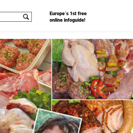
Europe´s 1st free
online infoguide!