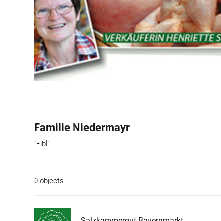
Familie Niedermayr
"Eibl"
0 objects
Salzkammergut Bauernmarkt