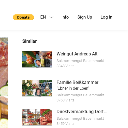
EN
Info
Sign Up
Log In
Similar
Weingut Andreas Alt
Salzkammergut Bauernmarkt
3348 Visits
Familie Beißkammer
"Ebner in der Eben"
Salzkammergut Bauernmarkt
3763 Visits
Direktvermarktung Dorfer Metzger
Salzkammergut Bauernmarkt
3459 Visits