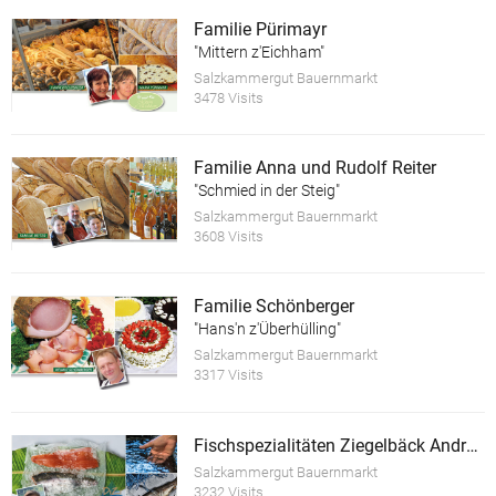
Familie Pürimayr
"Mittern z'Eichham"
Salzkammergut Bauernmarkt
3478 Visits
Familie Anna und Rudolf Reiter
"Schmied in der Steig"
Salzkammergut Bauernmarkt
3608 Visits
Familie Schönberger
"Hans'n z'Überhülling"
Salzkammergut Bauernmarkt
3317 Visits
Fischspezialitäten Ziegelbäck Andreas
Salzkammergut Bauernmarkt
3232 Visits