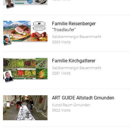
Familie Reisenberger
"Troadlaufer"
Salzkammergut Bauernmarkt
3393 Visits
Familie Kirchgatterer
Salzkammergut Bauernmarkt
3281 Visits
ART GUIDE Altstadt Gmunden
Kunst:Raum Gmunden
5922 Visits