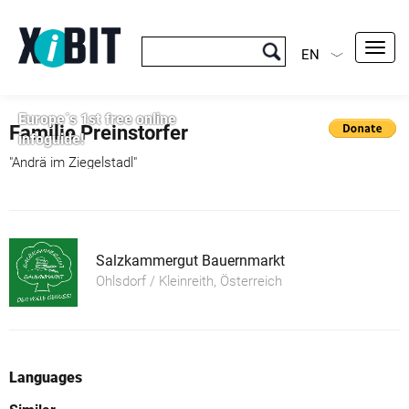
Toggl
EN
navig
Europe´s 1st free online
Familie Preinstorfer
infoguide!
"Andrä im Ziegelstadl"
Salzkammergut Bauernmarkt
Ohlsdorf / Kleinreith, Österreich
Languages