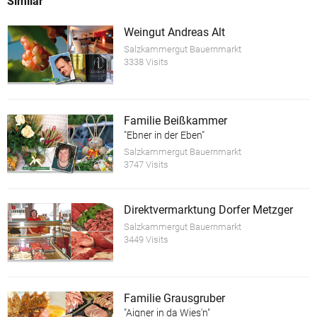
Similar
Weingut Andreas Alt
Salzkammergut Bauernmarkt
3338 Visits
Familie Beißkammer
"Ebner in der Eben"
Salzkammergut Bauernmarkt
3747 Visits
Direktvermarktung Dorfer Metzger
Salzkammergut Bauernmarkt
3449 Visits
Familie Grausgruber
"Aigner in da Wies'n"