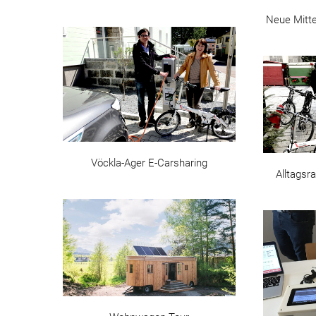
Neue Mitt
Vöckla-Ager E-Carsharing
Alltagsr