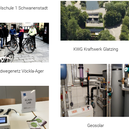
elschule 1 Schwanenstadt
KWG Kraftwerk Glatzing
adwegenetz Vöckla-Ager
Geosolar