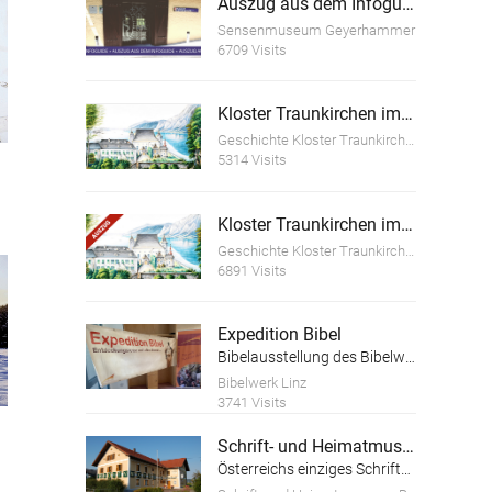
Auszug aus dem Infoguide "Geschichte des Sensenschmiedemuseum Geyerhammer"
Sensenmuseum Geyerhammer
6709 Visits
Kloster Traunkirchen im Wandel der Zeit
Geschichte Kloster Traunkirchen
5314 Visits
Kloster Traunkirchen im Wandel der Zeit (Auszug)
Geschichte Kloster Traunkirchen
6891 Visits
Expedition Bibel
Bibelausstellung des Bibelwerks Linz
Bibelwerk Linz
3741 Visits
Schrift- und Heimatmuseum Bartlhaus
Österreichs einziges Schriftmuseum