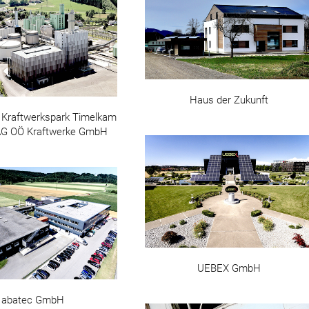
Haus der Zukunft
 Kraftwerkspark Timelkam
AG OÖ Kraftwerke GmbH
UEBEX GmbH
abatec GmbH