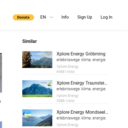
EN
Info
Sign Up
Log In
Similar
Xplore Energy Gröbming
erlebniswege. klima. energie
Xplore Energy
6468 Visits
Xplore Energy Traunsteinregion
erlebniswege. klima. energie.
Xplore Energy
a
5588 Visits
Xplore Energy Mondseeland
erlebniswege. klima. energie.
Xplore Energy