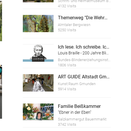
Schrift- und Heimatmuseum Bartlhaus
4132 Visits
Themenweg "Die Wehrmauer der Ruine Scharnstein"
Almtaler Bergwiesn
5250 Visits
Ich lese. Ich schreibe. Ich bin.
Louis Braille - 200 Jahre Blindenschrift
Bundes-Blindenerziehungsinstitut
1806 Visits
ART GUIDE Altstadt Gmunden
Kunst:Raum Gmunden
5914 Visits
Familie Beißkammer
"Ebner in der Eben"
Salzkammergut Bauernmarkt
3742 Visits