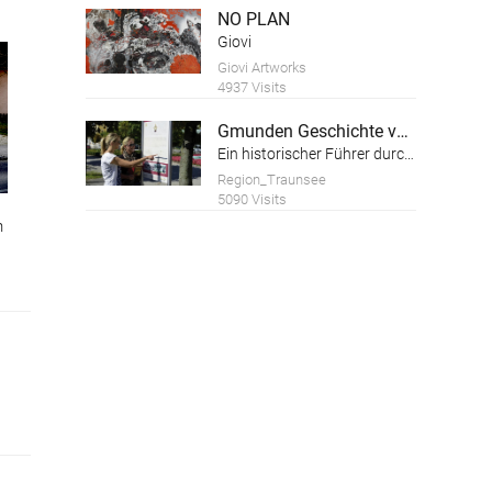
NO PLAN
Giovi
Giovi Artworks
4937 Visits
Gmunden Geschichte von der Geschichte
Ein historischer Führer durch die Altstadt der Stadt Gmunden am Traunsee
Region_Traunsee
5090 Visits
n