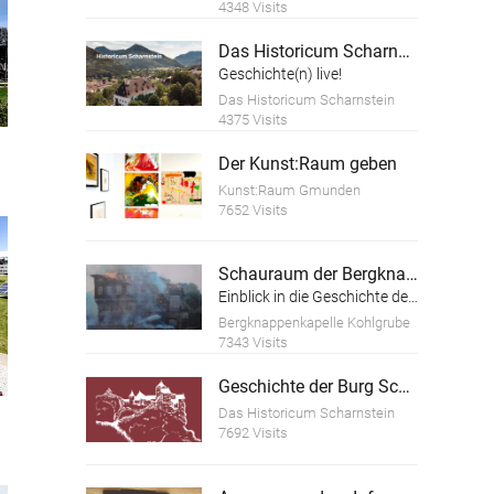
4348 Visits
Das Historicum Scharnstein
Geschichte(n) live!
Das Historicum Scharnstein
4375 Visits
Der Kunst:Raum geben
Kunst:Raum Gmunden
7652 Visits
Schauraum der Bergknappenkapelle Kohlgrube
Einblick in die Geschichte des Kohle-Bergbaus im Hausruck-Viertel
Bergknappenkapelle Kohlgrube
7343 Visits
Geschichte der Burg Scharnstein
Das Historicum Scharnstein
7692 Visits