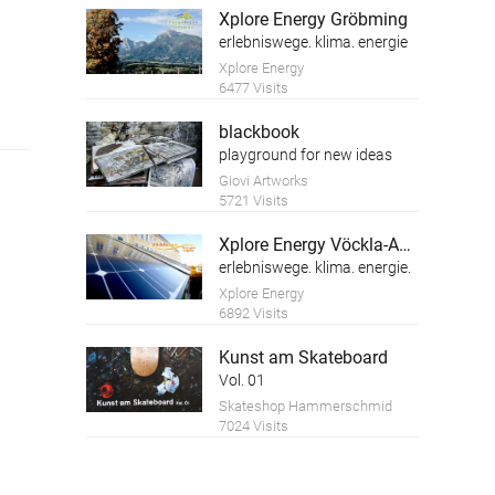
Xplore Energy Gröbming
erlebniswege. klima. energie
Xplore Energy
6477 Visits
blackbook
playground for new ideas
Giovi Artworks
5721 Visits
Xplore Energy Vöckla-Ager
erlebniswege. klima. energie.
Xplore Energy
6892 Visits
Kunst am Skateboard
Vol. 01
Skateshop Hammerschmid
7024 Visits