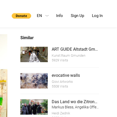
EN
Info
Sign Up
Log In
Similar
ART GUIDE Altstadt Gmunden
Kunst:Raum Gmunden
5929 Visits
evocative walls
Giovi Artworks
5508 Visits
Das Land wo die Zitronen blühen
Markus Bless, Angelika Offenhauser, Konrad Wallinger, Heidi Zednik
Heidi Zednik