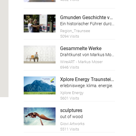
Gmunden Geschichte von der Geschichte
Ein historischer Führer durch die Altstadt der Stadt Gmunden am Traunsee
Region_Traunsee
5094 Visits
Gesammelte Werke
Drahtkunst von Markus Moser
WireART - Markus Moser
6946 Visits
Xplore Energy Traunsteinregion
erlebniswege. klima. energie.
Xplore Energy
5601 Visits
sculptures
out of wood
Giovi Artworks
5511 Visits