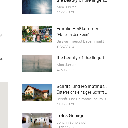
the beauty of the lingering death
Nica Junker
4422 Visits
Familie Beißkammer
g
"Ebner in der Eben"
Salzkammergut Bauernmarkt
3752 Visits
the beauty of the lingering time
sé
Nica Junker
4250 Visits
Schrift- und Heimatmuseum Bartlhaus
Österreichs einziges Schriftmuseum
Schrift- und Heimatmuseum Bartlhaus
4136 Visits
Totes Gebirge
Johann Schoiswohl
4852 Visits