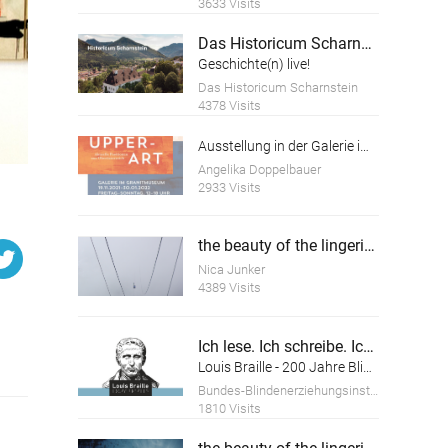
3633 Visits
Das Historicum Scharnstein
Geschichte(n) live!
Das Historicum Scharnstein
4378 Visits
Ausstellung in der Galerie im Granitmuseum Schärding
Angelika Doppelbauer
2933 Visits
the beauty of the lingering white
Nica Junker
4389 Visits
Ich lese. Ich schreibe. Ich bin.
Louis Braille - 200 Jahre Blindenschrift
Bundes-Blindenerziehungsinstitut
1810 Visits