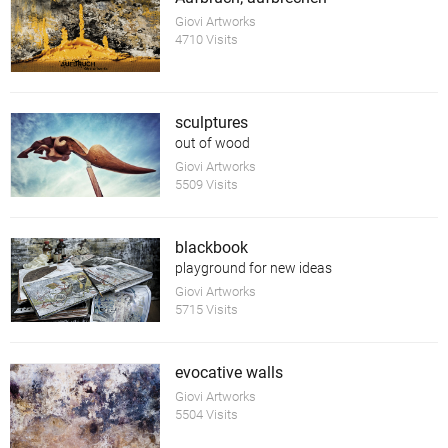
Giovi Artworks
4710 Visits
sculptures
out of wood
Giovi Artworks
5509 Visits
blackbook
playground for new ideas
Giovi Artworks
5715 Visits
evocative walls
Giovi Artworks
5504 Visits