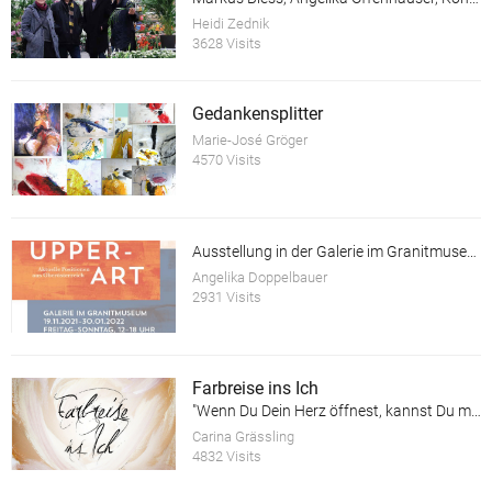
Heidi Zednik
3628 Visits
Gedankensplitter
Marie-José Gröger
4570 Visits
Ausstellung in der Galerie im Granitmuseum Schärding
Angelika Doppelbauer
2931 Visits
Farbreise ins Ich
"Wenn Du Dein Herz öffnest, kannst Du mehr sehen als Deine Augen erfassen können!"
Carina Grässling
4832 Visits