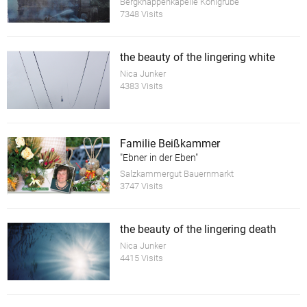
Bergknappenkapelle Kohlgrube
7348 Visits
the beauty of the lingering white
Nica Junker
4383 Visits
Familie Beißkammer
"Ebner in der Eben"
Salzkammergut Bauernmarkt
3747 Visits
the beauty of the lingering death
Nica Junker
4415 Visits