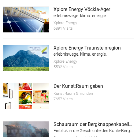
Xplore Energy Vöckla-Ager
erlebniswege. klima. energie.
Xplore Energy
6891 Visits
Xplore Energy Traunsteinregion
erlebniswege. klima. energie.
Xplore Energy
5592 Visits
Der Kunst:Raum geben
Kunst:Raum Gmunden
7657 Visits
Schauraum der Bergknappenkapelle Kohlgrube
Einblick in die Geschichte des Kohle-Bergbaus im Hausruck-Viertel