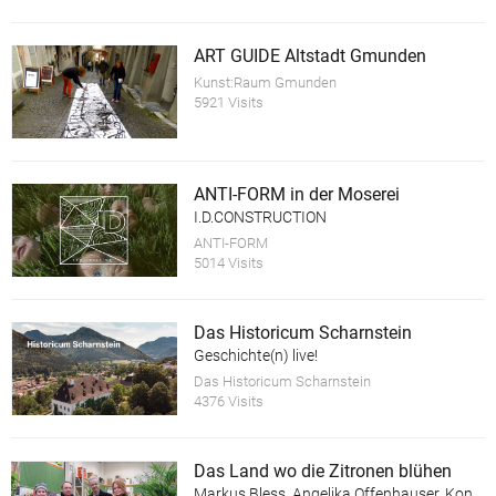
ART GUIDE Altstadt Gmunden
Kunst:Raum Gmunden
5921 Visits
ANTI-FORM in der Moserei
I.D.CONSTRUCTION
ANTI-FORM
5014 Visits
Das Historicum Scharnstein
Geschichte(n) live!
Das Historicum Scharnstein
4376 Visits
Das Land wo die Zitronen blühen
Markus Bless, Angelika Offenhauser, Konrad Wallinger, Heidi Zednik