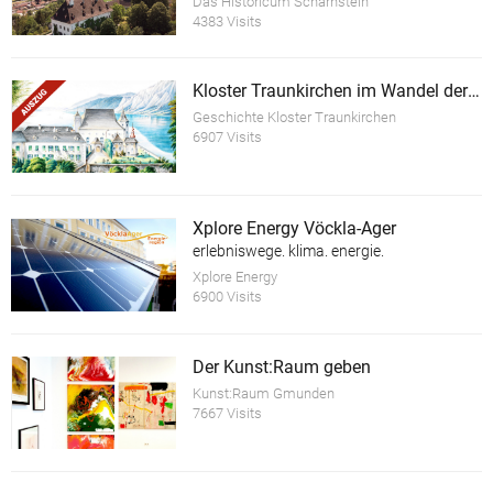
Das Historicum Scharnstein
4383 Visits
Kloster Traunkirchen im Wandel der Zeit (Auszug)
Geschichte Kloster Traunkirchen
6907 Visits
Xplore Energy Vöckla-Ager
erlebniswege. klima. energie.
Xplore Energy
6900 Visits
Der Kunst:Raum geben
Kunst:Raum Gmunden
7667 Visits