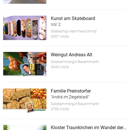
Kunst am Skateboard
Vol. 2
Skateshop Hammerschmid
5557 Visits
Weingut Andreas Alt
Salzkammergut Bauernmarkt
3345 Visits
Familie Preinstorfer
"Andrä im Ziegelstadl"
Salzkammergut Bauernmarkt
3760 Visits
Kloster Traunkirchen im Wandel der Zeit