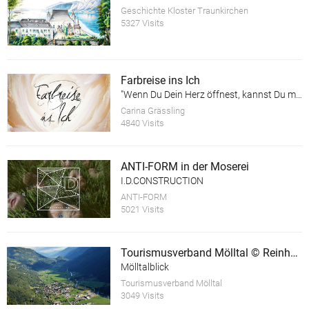
Geschichte Kloster Traunkirchen
5327 Visits
Farbreise ins Ich
"Wenn Du Dein Herz öffnest, kannst Du mehr sehen als Deine Augen erfassen können!"
Carina Grässling
4840 Visits
ANTI-FORM in der Moserei
I.D.CONSTRUCTION
ANTI-FORM
5021 Visits
Tourismusverband Mölltal © Reinhard Kager
Mölltalblick
Tourismusverband Mölltal
3049 Visits