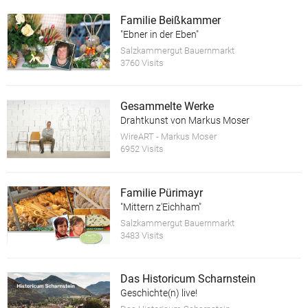
Familie Beißkammer
"Ebner in der Eben"
Salzkammergut Bauernmarkt
3760 Visits
Gesammelte Werke
Drahtkunst von Markus Moser
WireART - Markus Moser
6952 Visits
Familie Pürimayr
"Mittern z'Eichham"
Salzkammergut Bauernmarkt
3483 Visits
Das Historicum Scharnstein
Geschichte(n) live!