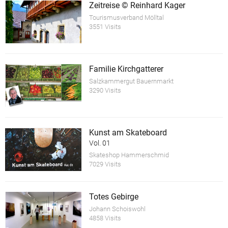
Zeitreise © Reinhard Kager
Tourismusverband Mölltal
3551 Visits
Familie Kirchgatterer
Salzkammergut Bauernmarkt
3290 Visits
Kunst am Skateboard
Vol. 01
Skateshop Hammerschmid
7029 Visits
Totes Gebirge
Johann Schoiswohl
4858 Visits