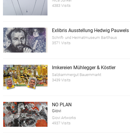
Nica Junker
4383 Visits
Exlibris Ausstellung Hedwig Pauwels
Schrift- und Heimatmuseum Bartlhaus
3571 Visits
Imkereien Mühlegger & Köstler
Salzkammergut Bauernmarkt
3439 Visits
NO PLAN
Giovi
Giovi Artworks
4937 Visits