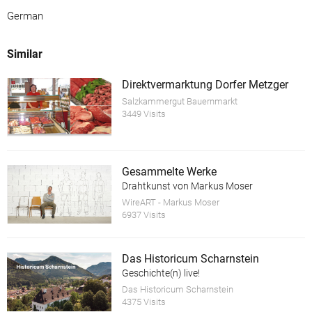
German
Similar
Direktvermarktung Dorfer Metzger
Salzkammergut Bauernmarkt
3449 Visits
Gesammelte Werke
Drahtkunst von Markus Moser
WireART - Markus Moser
6937 Visits
Das Historicum Scharnstein
Geschichte(n) live!
Das Historicum Scharnstein
4375 Visits