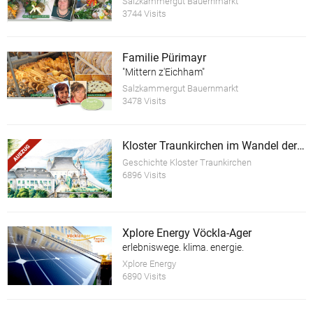
Salzkammergut Bauernmarkt
3744 Visits
Familie Pürimayr
"Mittern z'Eichham"
Salzkammergut Bauernmarkt
3478 Visits
Kloster Traunkirchen im Wandel der Zeit (Auszug)
Geschichte Kloster Traunkirchen
6896 Visits
Xplore Energy Vöckla-Ager
erlebniswege. klima. energie.
Xplore Energy
6890 Visits