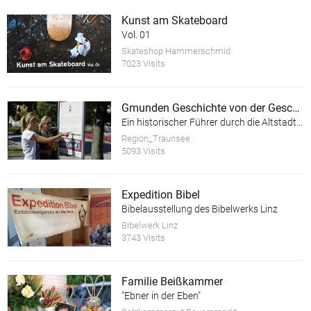
Kunst am Skateboard
Vol. 01
Skateshop Hammerschmid
7023 Visits
Gmunden Geschichte von der Geschichte
Ein historischer Führer durch die Altstadt der Stadt Gmunden am Traunsee
Region_Traunsee
5093 Visits
Expedition Bibel
Bibelausstellung des Bibelwerks Linz
Bibelwerk Linz
3743 Visits
Familie Beißkammer
"Ebner in der Eben"