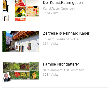
Der Kunst:Raum geben
Kunst:Raum Gmunden
7653 Visits
Zeitreise © Reinhard Kager
Tourismusverband Mölltal
3541 Visits
Familie Kirchgatterer
Salzkammergut Bauernmarkt
3281 Visits