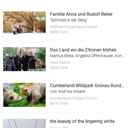
Familie Anna und Rudolf Reiter
"Schmied in der Steig"
Salzkammergut Bauernmarkt
3606 Visits
Das Land wo die Zitronen blühen
Markus Bless, Angelika Offenhauser, Konrad Wallinger, Heidi Zednik
Heidi Zednik
3624 Visits
Cumberland Wildpark Grünau Rundweg
Von Wolf bis Wisent
Cumberland Wildpark Grünau
5810 Visits
the beauty of the lingering white