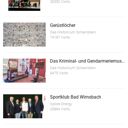
26352 Visits
Gerüstlöcher
Das Historicum Scharnstein
19187 Visits
Das Kriminal- und Gendarmeriemuseum im Schloss Scharnstein
Das Historicum Scharnstein
9475 Visits
Sportklub Bad Wimsbach
Xplore Energy
23894 Visits