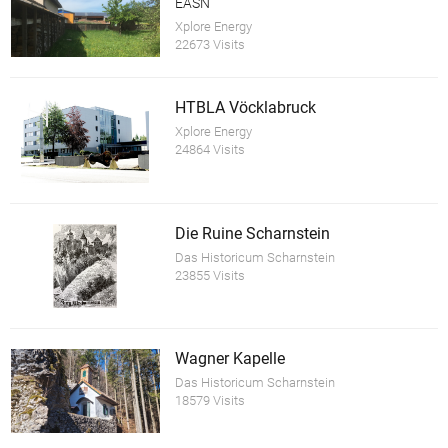
EASN
Xplore Energy
22673 Visits
HTBLA Vöcklabruck
Xplore Energy
24864 Visits
Die Ruine Scharnstein
Das Historicum Scharnstein
23855 Visits
Wagner Kapelle
Das Historicum Scharnstein
18579 Visits