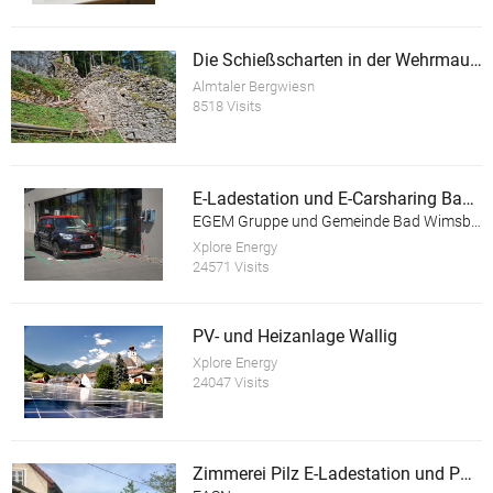
Die Schießscharten in der Wehrmauer der Ruine Scharnstein
Almtaler Bergwiesn
8518 Visits
E-Ladestation und E-Carsharing Bad Wimsbach-Neydharting
EGEM Gruppe und Gemeinde Bad Wimsbach-Neydharting
Xplore Energy
24571 Visits
PV- und Heizanlage Wallig
Xplore Energy
24047 Visits
Zimmerei Pilz E-Ladestation und PV Anlage