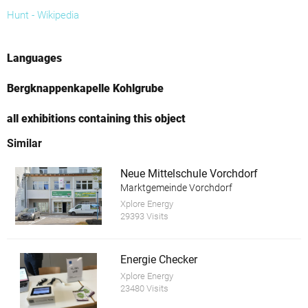
Hunt - Wikipedia
Languages
Bergknappenkapelle Kohlgrube
all exhibitions containing this object
Similar
Neue Mittelschule Vorchdorf
Marktgemeinde Vorchdorf
Xplore Energy
29393 Visits
Energie Checker
Xplore Energy
23480 Visits