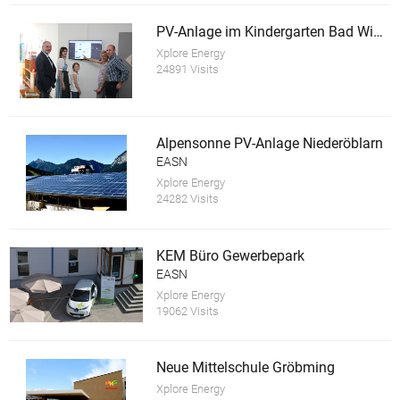
PV-Anlage im Kindergarten Bad Wimsbach-Neydharting
Xplore Energy
24891 Visits
Alpensonne PV-Anlage Niederöblarn
EASN
Xplore Energy
24282 Visits
KEM Büro Gewerbepark
EASN
Xplore Energy
19062 Visits
Neue Mittelschule Gröbming
Xplore Energy