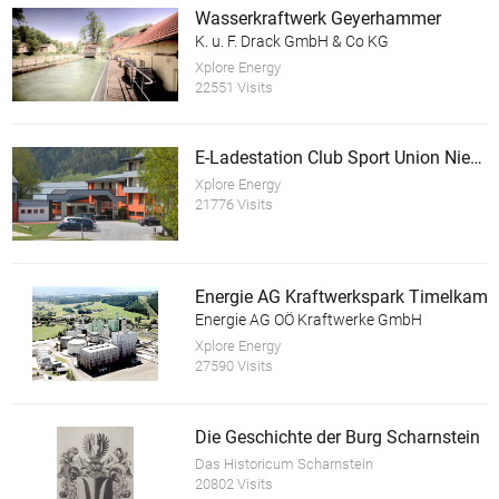
Wasserkraftwerk Geyerhammer
K. u. F. Drack GmbH & Co KG
Xplore Energy
22551 Visits
E-Ladestation Club Sport Union Niederöblarn
Xplore Energy
21776 Visits
Energie AG Kraftwerkspark Timelkam
Energie AG OÖ Kraftwerke GmbH
Xplore Energy
27590 Visits
Die Geschichte der Burg Scharnstein
Das Historicum Scharnstein
20802 Visits