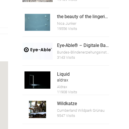
the beauty of the lingering death 5
Nica Junker
19556 Visits
Eye-Able® – Digitale Barrierefreiheit für alle
Bundes-Blindenerziehungsinstitut
3143 Visits
Liquid
aldrax
Aldrax
11908 Visits
Wildkatze
Cumberland Wildpark Grünau
9547 Visits