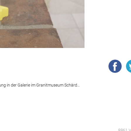
UPPER ART - Aktuelle Positionen aus Oberösterreich. Ausstellung in der Galerie im Granitmuseum Schärding
8861 V