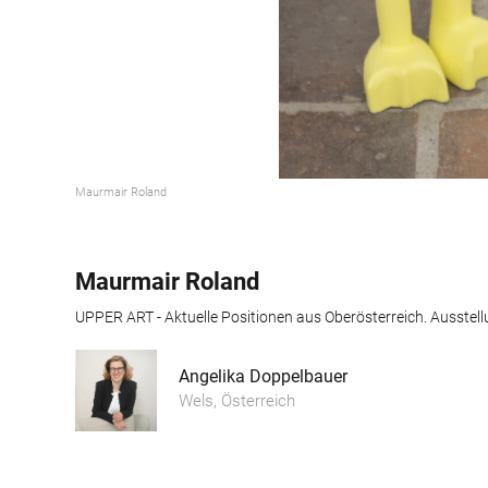
Maurmair Roland
Maurmair Roland
Angelika Doppelbauer
Wels, Österreich