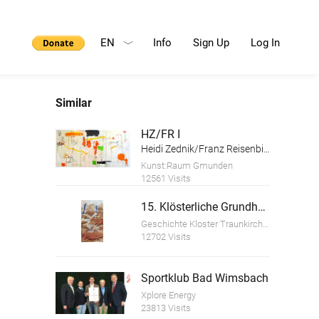
EN
Info
Sign Up
Log In
Similar
HZ/FR I
Heidi Zednik/Franz Reisenbichler
Kunst:Raum Gmunden
12561 Visits
15. Klösterliche Grundherrschaft
Geschichte Kloster Traunkirchen
12702 Visits
Sportklub Bad Wimsbach
Xplore Energy
23813 Visits