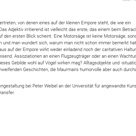
vertreten, von denen eines auf der kleinen Empore steht, die wie ein
s Adjektiv irritierend ist vielleicht das erste, das einem beim Betra
auf den ersten Blick scheint. Eine Motorsäge ist keine Motorsäge, son
n und man wundert sich, warum man nicht schon immer bemerkt hat
aus auf der Empore wirkt weder einladend noch der caritativen Haltu
eisend. Assoziationen an einen Flugzeugträger oder an einen Wacht
ieses Gebilde wohl auf Vögel wirken mag? Alltagsobjekte und -situati
chweifenden Geschichten, die Maurmairs humorvolle aber auch durch
engestaltung bei Peter Weibel an der Universität für angewandte Kun
ransfer.