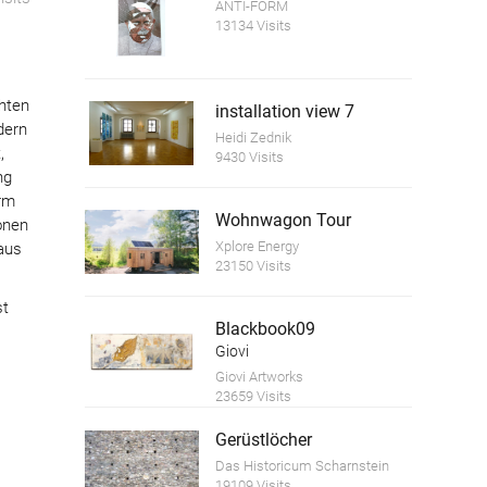
ANTI-FORM
13134 Visits
chten
installation view 7
dern
Heidi Zednik
,
9430 Visits
ng
urm
Wohnwagon Tour
onen
Xplore Energy
aus
23150 Visits
st
Blackbook09
Giovi
Giovi Artworks
23659 Visits
Gerüstlöcher
Das Historicum Scharnstein
19109 Visits