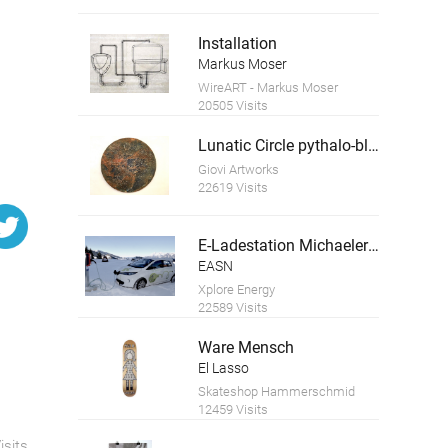
Installation
Markus Moser
WireART - Markus Moser
20505 Visits
Lunatic Circle pythalo-blau und rot
Giovi Artworks
22619 Visits
E-Ladestation Michaelerberghaus
EASN
Xplore Energy
22589 Visits
Ware Mensch
El Lasso
Skateshop Hammerschmid
12459 Visits
isits