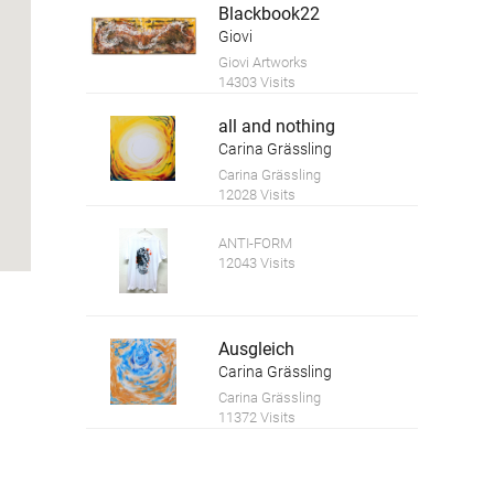
Blackbook22
Giovi
Giovi Artworks
14303 Visits
all and nothing
Carina Grässling
Carina Grässling
12028 Visits
ANTI-FORM
12043 Visits
Ausgleich
Carina Grässling
Carina Grässling
11372 Visits