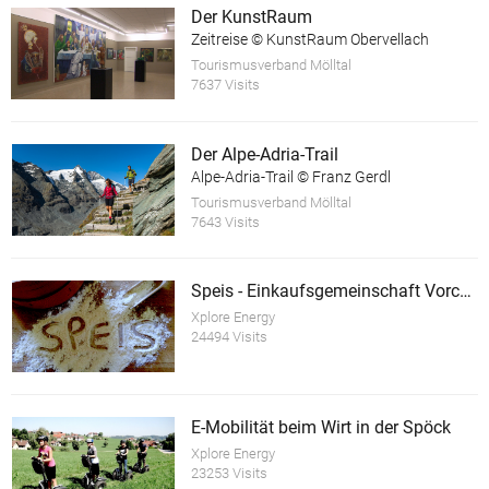
Der KunstRaum
Zeitreise © KunstRaum Obervellach
Tourismusverband Mölltal
7637 Visits
Der Alpe-Adria-Trail
Alpe-Adria-Trail © Franz Gerdl
Tourismusverband Mölltal
7643 Visits
Speis - Einkaufsgemeinschaft Vorchdorf
Xplore Energy
24494 Visits
E-Mobilität beim Wirt in der Spöck
Xplore Energy
23253 Visits