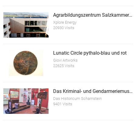
Agrarbildungszentrum Salzkammergut
Xplore Energy
20930 Visits
Lunatic Circle pythalo-blau und rot
Giovi Artworks
22625 Visits
Das Kriminal- und Gendarmeriemuseum im Schloss Scharnstein
Das Historicum Scharnstein
9401 Visits