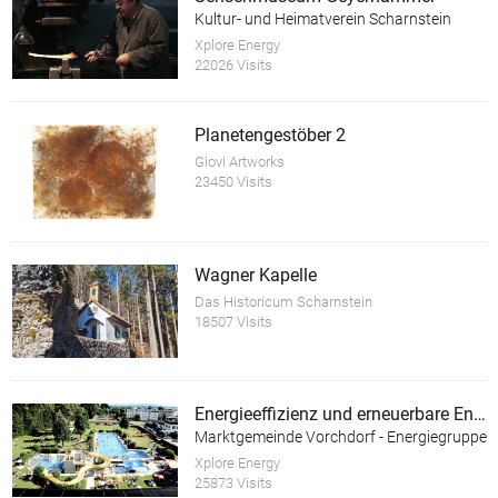
Kultur- und Heimatverein Scharnstein
Xplore Energy
22026 Visits
Planetengestöber 2
Giovi Artworks
23450 Visits
Wagner Kapelle
Das Historicum Scharnstein
18507 Visits
Energieeffizienz und erneuerbare Energie im Almtalbad Vorchdorf
Marktgemeinde Vorchdorf - Energiegruppe
Xplore Energy
25873 Visits