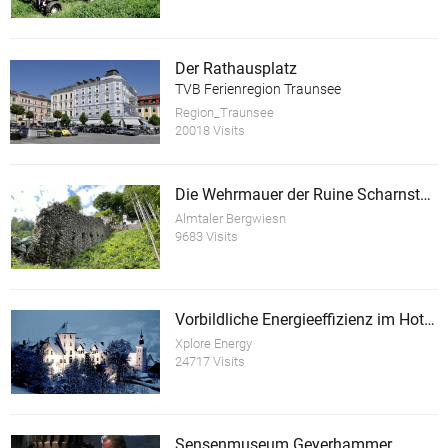
Der Rathausplatz
TVB Ferienregion Traunsee
Region_Traunsee
20018 Visits
Die Wehrmauer der Ruine Scharnstein
Almtaler Bergwiesn
9683 Visits
Vorbildliche Energieeffizienz im Hotel Schloss Thannegg
Xplore Energy
24717 Visits
Sensenmuseum Geyerhammer