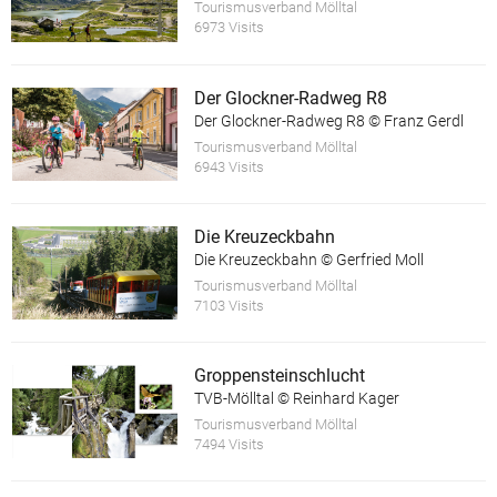
Tourismusverband Mölltal
6973 Visits
Der Glockner-Radweg R8
Der Glockner-Radweg R8 © Franz Gerdl
Tourismusverband Mölltal
6943 Visits
Die Kreuzeckbahn
Die Kreuzeckbahn © Gerfried Moll
Tourismusverband Mölltal
7103 Visits
Groppensteinschlucht
TVB-Mölltal © Reinhard Kager
Tourismusverband Mölltal
7494 Visits