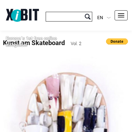
Toggl
EN
navig
Europe´s 1st free online
Kunst am Skateboard
Vol. 2
infoguide!