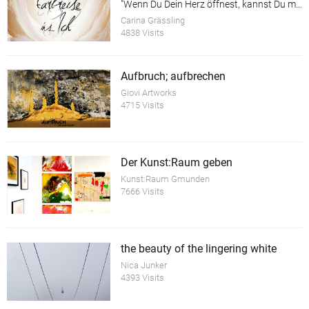
"Wenn Du Dein Herz öffnest, kannst Du mehr sehen als Deine Augen erfassen können!"
Carina Grässling
4838 Visits
Aufbruch; aufbrechen
Giovi Artworks
4715 Visits
Der Kunst:Raum geben
Kunst:Raum Gmunden
7666 Visits
the beauty of the lingering white
Nica Junker
4393 Visits