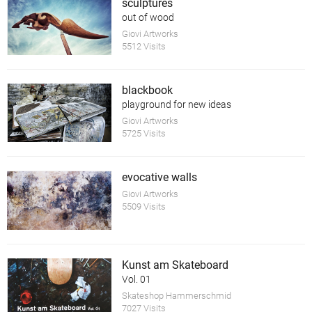
sculptures
out of wood
Giovi Artworks
5512 Visits
blackbook
playground for new ideas
Giovi Artworks
5725 Visits
evocative walls
Giovi Artworks
5509 Visits
Kunst am Skateboard
Vol. 01
Skateshop Hammerschmid
7027 Visits