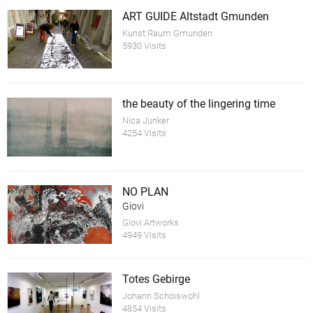
ART GUIDE Altstadt Gmunden
Kunst:Raum Gmunden
5930 Visits
the beauty of the lingering time
Nica Junker
4254 Visits
NO PLAN
Giovi
Giovi Artworks
4949 Visits
Totes Gebirge
Johann Schoiswohl
4854 Visits