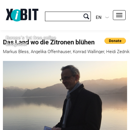
Toggl
EN
navig
Europe´s 1st free online
Das Land wo die Zitronen blühen
infoguide!
Markus Bless, Angelika Offenhauser, Konrad Wallinger, Heidi Zednik