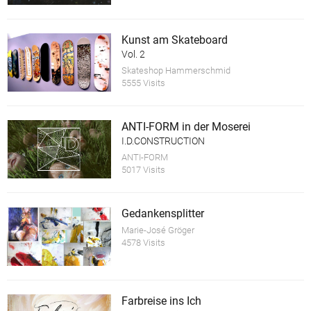
Kunst am Skateboard
Vol. 2
Skateshop Hammerschmid
5555 Visits
ANTI-FORM in der Moserei
I.D.CONSTRUCTION
ANTI-FORM
5017 Visits
Gedankensplitter
Marie-José Gröger
4578 Visits
Farbreise ins Ich