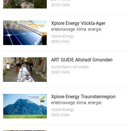
5018 Visits
Xplore Energy Vöckla-Ager
erlebniswege. klima. energie.
Xplore Energy
6896 Visits
ART GUIDE Altstadt Gmunden
Kunst:Raum Gmunden
5930 Visits
Xplore Energy Traunsteinregion
erlebniswege. klima. energie.
Xplore Energy
5606 Visits