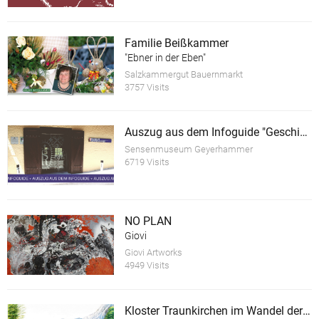
Familie Beißkammer
"Ebner in der Eben"
Salzkammergut Bauernmarkt
3757 Visits
Auszug aus dem Infoguide "Geschichte des Sensenschmiedemuseum Geyerhammer"
Sensenmuseum Geyerhammer
6719 Visits
NO PLAN
Giovi
Giovi Artworks
4949 Visits
Kloster Traunkirchen im Wandel der Zeit