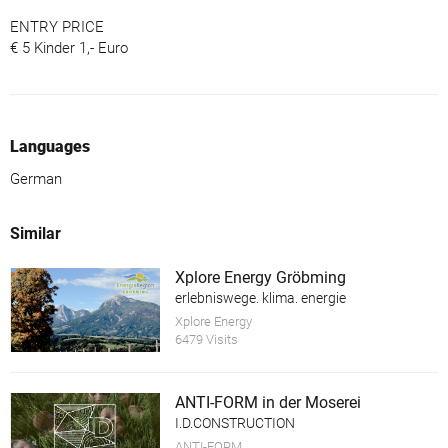
ENTRY PRICE
€ 5 Kinder 1,- Euro
Languages
German
Similar
Xplore Energy Gröbming
erlebniswege. klima. energie
Xplore Energy
6479 Visits
ANTI-FORM in der Moserei
I.D.CONSTRUCTION
ANTI-FORM