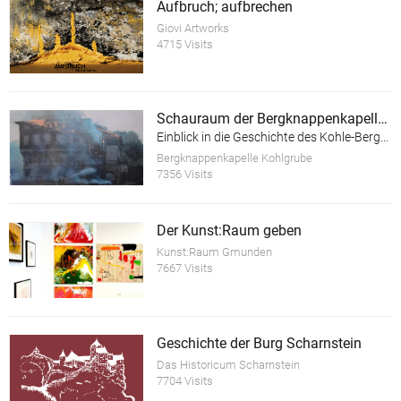
Aufbruch; aufbrechen
Giovi Artworks
4715 Visits
Schauraum der Bergknappenkapelle Kohlgrube
Einblick in die Geschichte des Kohle-Bergbaus im Hausruck-Viertel
Bergknappenkapelle Kohlgrube
7356 Visits
Der Kunst:Raum geben
Kunst:Raum Gmunden
7667 Visits
Geschichte der Burg Scharnstein
Das Historicum Scharnstein
7704 Visits