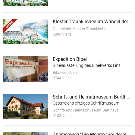
Kloster Traunkirchen im Wandel der Zeit (Auszug)
Geschichte Kloster Traunkirchen
6896 Visits
Expedition Bibel
Bibelausstellung des Bibelwerks Linz
Bibelwerk Linz
3744 Visits
Schrift- und Heimatmuseum Bartlhaus
Österreichs einziges Schriftmuseum
Schrift- und Heimatmuseum Bartlhaus
4133 Visits
Themenweg "Die Wehrmauer der Ruine Scharnstein"