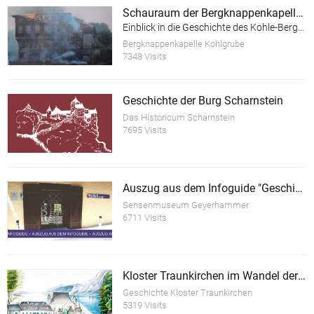
Schauraum der Bergknappenkapelle Kohlgrube
Einblick in die Geschichte des Kohle-Bergbaus im Hausruck-Viertel
Bergknappenkapelle Kohlgrube
7348 Visits
Geschichte der Burg Scharnstein
Das Historicum Scharnstein
7695 Visits
Auszug aus dem Infoguide "Geschichte des Sensenschmiedemuseum Geyerhammer"
Sensenmuseum Geyerhammer
6711 Visits
Kloster Traunkirchen im Wandel der Zeit
Geschichte Kloster Traunkirchen
5319 Visits