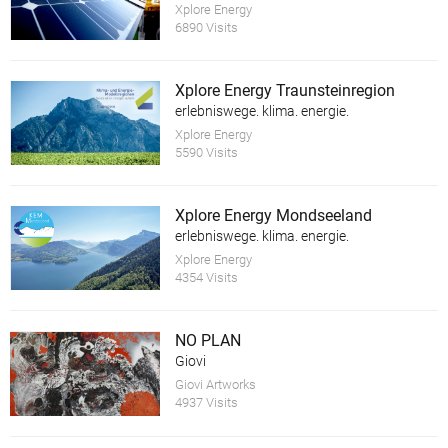
Xplore Energy
6890 Visits
Xplore Energy Traunsteinregion
erlebniswege. klima. energie.
Xplore Energy
5590 Visits
Xplore Energy Mondseeland
erlebniswege. klima. energie.
Xplore Energy
4354 Visits
NO PLAN
Giovi
Giovi Artworks
4937 Visits