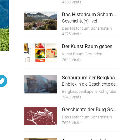
4350 Visits
Das Historicum Scharnstein
Geschichte(n) live!
Das Historicum Scharnstein
4375 Visits
Der Kunst:Raum geben
Kunst:Raum Gmunden
7652 Visits
Schauraum der Bergknappenkapelle Kohlgrube
Einblick in die Geschichte des Kohle-Bergbaus im Hausruck-Viertel
Bergknappenkapelle Kohlgrube
7343 Visits
Geschichte der Burg Scharnstein
Das Historicum Scharnstein
7693 Visits