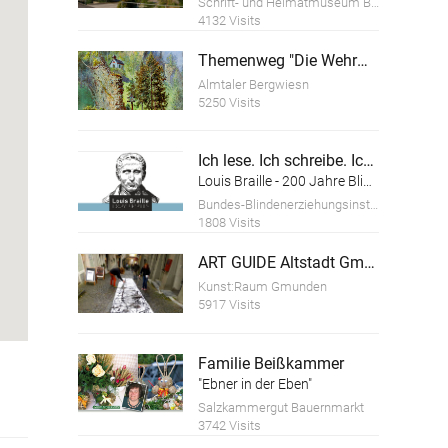
Schrift- und Heimatmuseum Bartlhaus
4132 Visits
Themenweg "Die Wehrmauer der Ruine Scharnstein"
Almtaler Bergwiesn
5250 Visits
Ich lese. Ich schreibe. Ich bin.
Louis Braille - 200 Jahre Blindenschrift
Bundes-Blindenerziehungsinstitut
1808 Visits
ART GUIDE Altstadt Gmunden
Kunst:Raum Gmunden
5917 Visits
Familie Beißkammer
"Ebner in der Eben"
Salzkammergut Bauernmarkt
3742 Visits