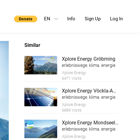
EN
Info
Sign Up
Log In
Similar
Xplore Energy Gröbming
erlebniswege. klima. energie
Xplore Energy
6471 Visits
Xplore Energy Vöckla-Ager
erlebniswege. klima. energie.
Xplore Energy
6889 Visits
Xplore Energy Mondseeland
erlebniswege. klima. energie.
Xplore Energy