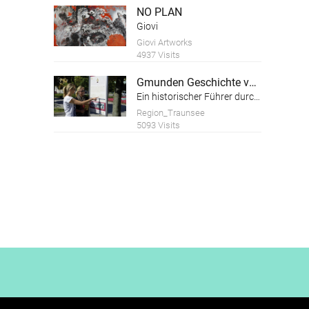
NO PLAN
Giovi
Giovi Artworks
4937 Visits
Gmunden Geschichte von der Geschichte
Ein historischer Führer durch die Altstadt der Stadt Gmunden am Traunsee
Region_Traunsee
5093 Visits