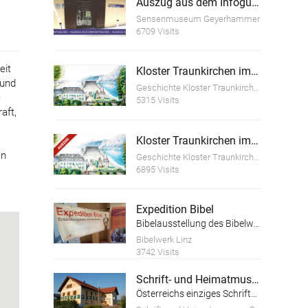
Auszug aus dem Infoguide "Geschichte des Sensenschmiedemuseum Geyerhammer"
Sensenmuseum Geyerhammer
6709 Visits
eit
Kloster Traunkirchen im Wandel der Zeit
 und
Geschichte Kloster Traunkirchen
e
5315 Visits
aft,
Kloster Traunkirchen im Wandel der Zeit (Auszug)
en
Geschichte Kloster Traunkirchen
6895 Visits
Expedition Bibel
Bibelausstellung des Bibelwerks Linz
Bibelwerk Linz
3742 Visits
Schrift- und Heimatmuseum Bartlhaus
Österreichs einziges Schriftmuseum